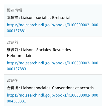
関連情報
本体誌 : Liaisons sociales. Bref social
https://ndlsearch.ndl.go.jp/books/R100000002-I000
000137881
改題前
継続前 : Liaisons Sociales. Revue des
Hebdomadaires
https://ndlsearch.ndl.go.jp/books/R100000002-I000
000137883
改題後
合併後 : Liaisons sociales. Conventions et accords
https://ndlsearch.ndl.go.jp/books/R100000002-I000
004383331