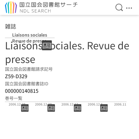
検索を開
メニ
本文へ移動
雑誌
Liaisons sociales
Revue de presse
Liaisons sociales. Revue de
presse
国立国会図書館請求記号
Z59-D329
国立国会図書館書誌ID
000000140815
巻号一覧
(通号 2740)
(通号 2739)
(通号 2738)
(通号 2737)
(通号 2736)
2006.12.28
2006.12.20
2006.12.13
2006.12.6
2006.11.29