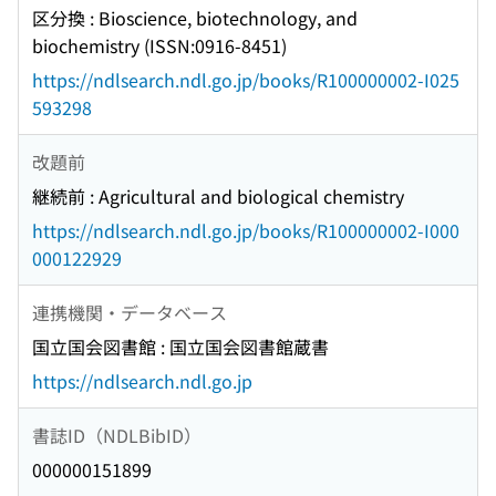
区分換 : Bioscience, biotechnology, and
biochemistry (ISSN:0916-8451)
https://ndlsearch.ndl.go.jp/books/R100000002-I025
593298
改題前
継続前 : Agricultural and biological chemistry
https://ndlsearch.ndl.go.jp/books/R100000002-I000
000122929
連携機関・データベース
国立国会図書館 : 国立国会図書館蔵書
https://ndlsearch.ndl.go.jp
書誌ID（NDLBibID）
000000151899