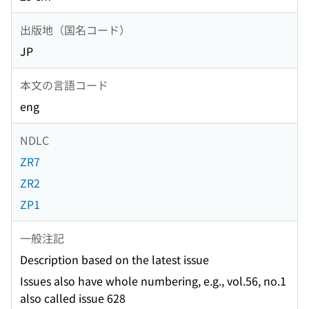
出版地（国名コード）
JP
本文の言語コード
eng
NDLC
ZR7
ZR2
ZP1
一般注記
Description based on the latest issue
Issues also have whole numbering, e.g., vol.56, no.1
also called issue 628