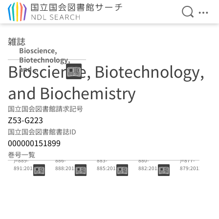
検索を開
メニ
本文へ移動
雑誌
Bioscience,
Biotechnology,
Bioscience, Biotechnology,
and
Biochemistry
and Biochemistry
国立国会図書館請求記号
Z53-G223
国立国会図書館書誌ID
000000151899
77(10)-77(12
77(7)-77(9)=
77(4)-77(6)=
77(1)-77(3)=
76(10)-76(12
巻号一覧
)=889-
886-
883-
880-
)=877-
891:2013.10
888:2013.7-
885:2013.4-
882:2013.1-
879:2012.10
-2013.12
2013.9
2013.6
2013.3
-2012.12