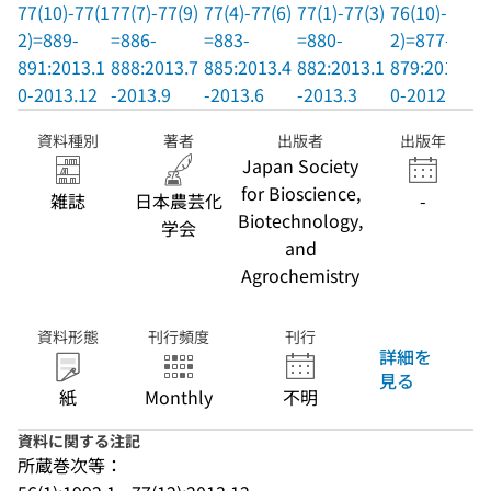
77(10)-77(1
77(7)-77(9)
77(4)-77(6)
77(1)-77(3)
76(10)-76(1
2)=889-
=886-
=883-
=880-
2)=877-
891:2013.1
888:2013.7
885:2013.4
882:2013.1
879:2012.1
0-2013.12
-2013.9
-2013.6
-2013.3
0-2012.12
資料種別
著者
出版者
出版年
Japan Society
for Bioscience,
雑誌
日本農芸化
-
Biotechnology,
学会
and
Agrochemistry
資料形態
刊行頻度
刊行
詳細を
見る
紙
Monthly
不明
資料に関する注記
所蔵巻次等：