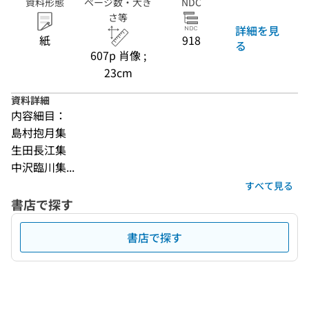
資料形態
ページ数・大き
NDC
さ等
詳細を見
紙
918
る
607p 肖像 ;
23cm
資料詳細
内容細目：
島村抱月集
生田長江集
中沢臨川集...
すべて見る
書店で探す
書店で探す