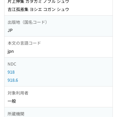
片上伸集 カタガミ ノブル シュウ
吉江孤雁集 ヨシエ コガン シュウ
出版地（国名コード）
JP
本文の言語コード
jpn
NDC
918
918.6
対象利用者
一般
所蔵機関