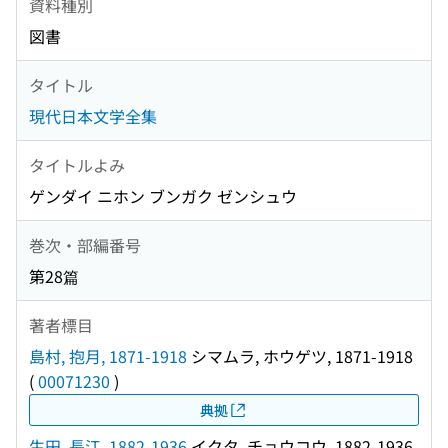
資料種別
図書
タイトル
現代日本文学全集
タイトルよみ
ゲンダイ ニホン ブンガク ゼンシュウ
巻次・部編番号
第28篇
著者標目
島村, 抱月, 1871-1918
シマムラ, ホウゲツ, 1871-1918
(
00071230
)
典拠
生田, 長江, 1882-1936
イクタ, チョウコウ, 1882-1936