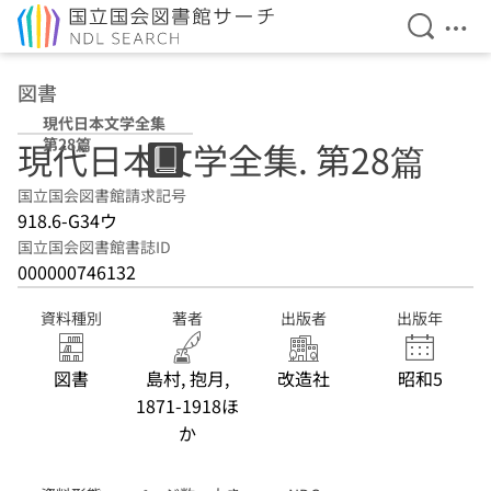
検索を開
メニ
本文へ移動
図書
現代日本文学全集
第28篇
現代日本文学全集. 第28篇
国立国会図書館請求記号
918.6-G34ウ
国立国会図書館書誌ID
000000746132
資料種別
著者
出版者
出版年
図書
島村, 抱月,
改造社
昭和5
1871-1918ほ
か