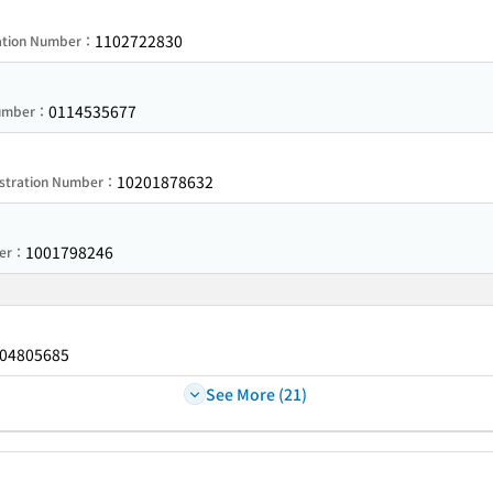
1102722830
ration Number：
0114535677
Number：
10201878632
istration Number：
1001798246
ber：
04805685
See More (21)