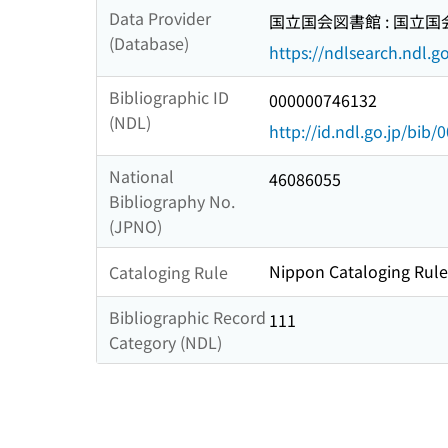
Data Provider
国立国会図書館 : 国立
(Database)
https://ndlsearch.ndl.go
Bibliographic ID
000000746132
(NDL)
http://id.ndl.go.jp/bib
National
46086055
Bibliography No.
(JPNO)
Nippon Cataloging Rules
Cataloging Rule
Bibliographic Record
111
Category (NDL)