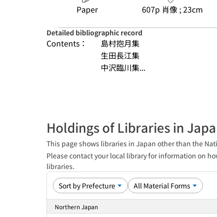
Paper
607p 肖像 ; 23cm
Detailed bibliographic record
Contents：
島村抱月集
生田長江集
中沢臨川集...
Holdings of Libraries in Jap
This page shows libraries in Japan other than the Nati
Please contact your local library for information on ho
libraries.
Northern Japan