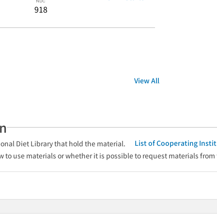
918
View All
an
List of Cooperating Inst
onal Diet Library that hold the material.
w to use materials or whether it is possible to request materials from