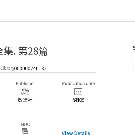
集. 第28篇
000000746132
 Library
Publisher
Publication date
改造社
昭和5
NDC
View Details