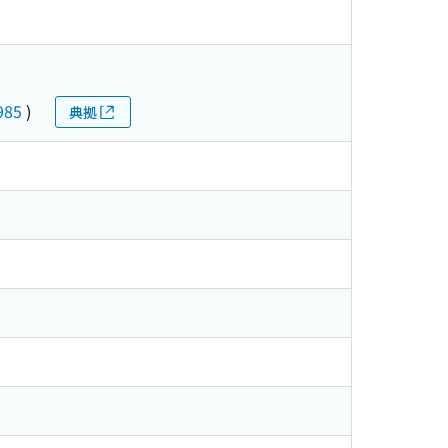
985
)
典拠