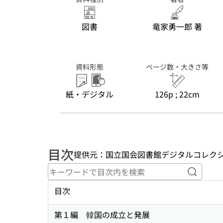
図書
竜家勇一郎 著
資料形態
ページ数・大きさ等
紙・デジタル
126p ; 22cm
目次
提供元：国立国会図書館デジタルコレク
キーワ
目次
第１編 韓国の成立と発展