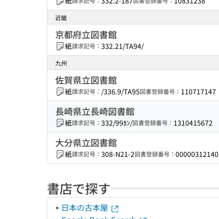
紙
332.2-187
10831238
請求記号：
図書登録番号：
近畿
京都府立図書館
紙
332.21/TA94/
請求記号：
九州
佐賀県立図書館
紙
/336.9/TA95
110717147
請求記号：
図書登録番号：
長崎県立長崎図書館
紙
332/99ｶﾝ/
1310415672
請求記号：
図書登録番号：
大分県立図書館
紙
308-N21-2
00000312140
請求記号：
図書登録番号：
書店で探す
日本の古本屋