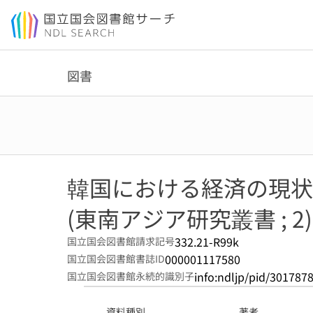
本文へ移動
図書
韓国における経済の現状
(東南アジア研究叢書 ; 2)
332.21-R99k
国立国会図書館請求記号
000001117580
国立国会図書館書誌ID
info:ndljp/pid/301787
国立国会図書館永続的識別子
資料種別
著者