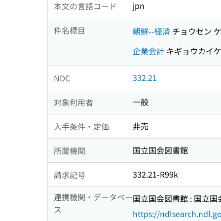
jpn
本文の言語コード
件名標目
朝鮮--経済
チョウセン 
企業会計
キギョウカイ
332.21
NDC
一般
対象利用者
非売
入手条件・定価
国立国会図書館
所蔵機関
332.21-R99k
請求記号
連携機関・データベー
国立国会図書館 : 国立
ス
https://ndlsearch.ndl.go