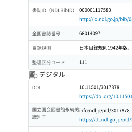
000001117580
書誌ID（NDLBibID）
http://id.ndl.go.jp/bib
68014097
全国書誌番号
日本目録規則1942年版、1
目録規則
111
整理区分コード
デジタル
10.11501/3017878
DOI
https://doi.org/10.115
国立国会図書館永続的
info:ndljp/pid/3017878
識別子
https://dl.ndl.go.jp/pi