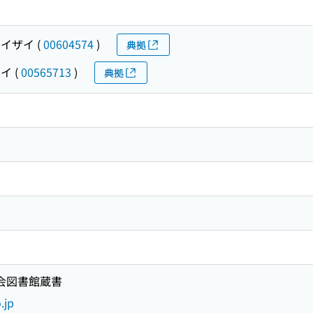
ケイザイ
(
00604574
)
典拠
ケイ
(
00565713
)
典拠
国会図書館蔵書
.jp