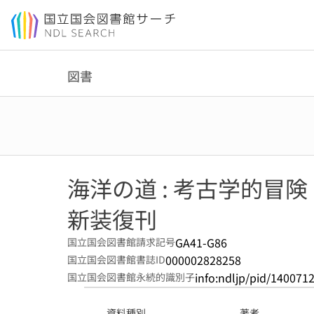
本文へ移動
図書
海洋の道 : 考古学的冒険
新装復刊
GA41-G86
国立国会図書館請求記号
000002828258
国立国会図書館書誌ID
info:ndljp/pid/140071
国立国会図書館永続的識別子
資料種別
著者