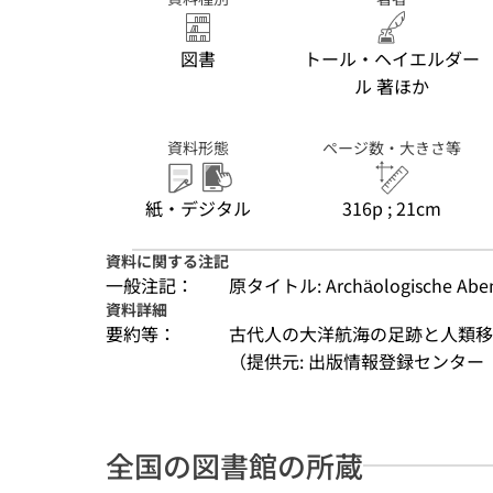
図書
トール・ヘイエルダー
ル 著ほか
資料形態
ページ数・大きさ等
紙・デジタル
316p ; 21cm
資料に関する注記
一般注記：
原タイトル: Archäologische Aben
資料詳細
要約等：
古代人の大洋航海の足跡と人類移
（提供元: 出版情報登録センター（
全国の図書館の所蔵