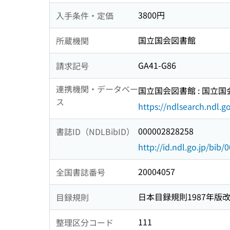
3800円
入手条件・定価
国立国会図書館
所蔵機関
GA41-G86
請求記号
連携機関・データベー
国立国会図書館 : 国立
ス
https://ndlsearch.ndl.go
000002828258
書誌ID（NDLBibID）
http://id.ndl.go.jp/bib
20004057
全国書誌番号
日本目録規則1987年版
目録規則
111
整理区分コード