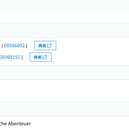
イ
(
00566092
)
典拠
00569151
)
典拠
he Abenteuer