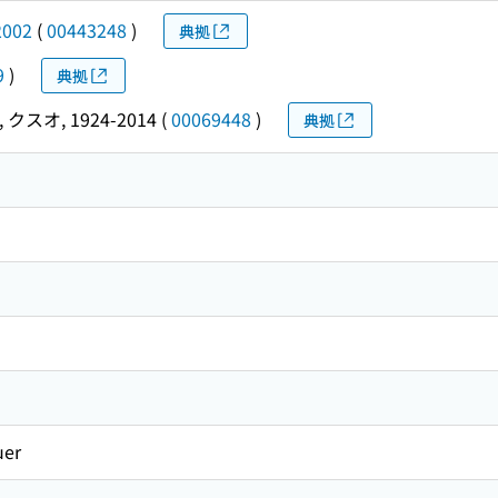
2002
(
00443248
)
典拠
9
)
典拠
 クスオ, 1924-2014
(
00069448
)
典拠
uer