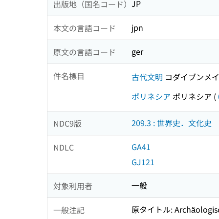
JP
出版地（国名コード）
jpn
本文の言語コード
ger
原文の言語コード
件名標目
古代文明
コダイブンメ
ポリネシア
ポリネシア
(
209.3 : 世界史．文化史
NDC9版
GA41
NDLC
GJ121
一般
対象利用者
原タイトル: Archäologisc
一般注記