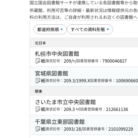
国立国会図書館サーチが連携している各図書館等から取
所蔵館、利用可否等の詳細・最新状況は情報提供元の各
料の利用方法は、ご自身が利用されるお近くの図書館
北日本
札幌市中央図書館
紙
209/ﾍ/
7900046827
請求記号：
図書登録番号：
宮城県図書館
紙
209.3/1999.X
100690660
請求記号：
図書登録番号：
関東
さいたま市立中央図書館
紙
209.3 ﾍｲ
212661136
請求記号：
図書登録番号：
千葉県立東部図書館
紙
2093/ 28/
2101099229
請求記号：
図書登録番号：