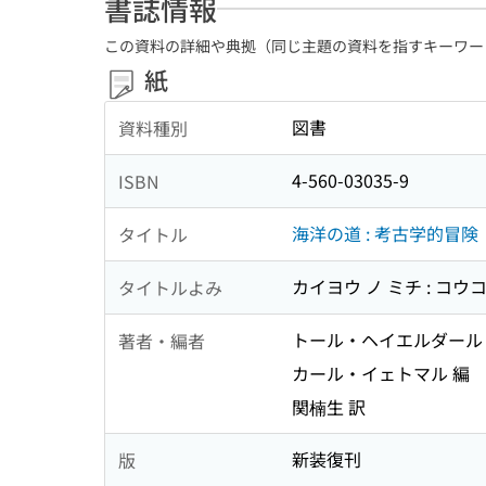
書誌情報
この資料の詳細や典拠（同じ主題の資料を指すキーワー
紙
図書
資料種別
4-560-03035-9
ISBN
海洋の道 : 考古学的冒険
タイトル
カイヨウ ノ ミチ : コ
タイトルよみ
トール・ヘイエルダール
著者・編者
カール・イェトマル 編
関楠生 訳
新装復刊
版