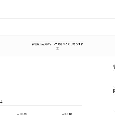
表紙は所蔵館によって異なることがあります
ヘルプページへのリンク
24
出版者
出版年