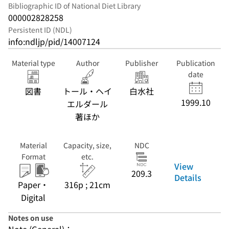
Bibliographic ID of National Diet Library
000002828258
Persistent ID (NDL)
info:ndljp/pid/14007124
Material type
Author
Publisher
Publication
date
図書
トール・ヘイ
白水社
1999.10
エルダール
著ほか
Material
Capacity, size,
NDC
Format
etc.
View
209.3
Details
Paper・
316p ; 21cm
Digital
Notes on use