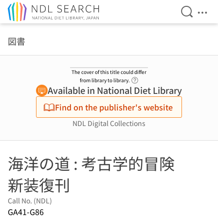
Open Se
Ope
Jump to main content
図書
The cover of this title could differ
Link to Help Page
from library to library.
Available in National Diet Library
Find on the publisher's website
NDL Digital Collections
海洋の道 : 考古学的冒険
新装復刊
Call No. (NDL)
GA41-G86