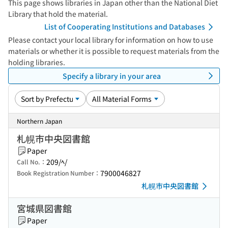
This page shows libraries in Japan other than the National Diet
Library that hold the material.
List of Cooperating Institutions and Databases
Please contact your local library for information on how to use
materials or whether it is possible to request materials from the
holding libraries.
Specify a library in your area
Northern Japan
札幌市中央図書館
Paper
209/ﾍ/
Call No.：
7900046827
Book Registration Number：
札幌市中央図書館
宮城県図書館
Paper