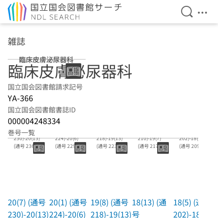
検索を開
メニ
本文へ移動
雑誌
臨床皮膚泌尿器科
臨床皮膚泌尿器科
国立国会図書館請求記号
YA-366
国立国会図書館書誌ID
000004248334
20(7) (通号
20(1) (通号
19(8) (通号
18(13) (通号
18(5) (通号
巻号一覧
230)-20(13)
224)-20(6)
218)-19(13)
210)-19(7)
202)-18(12)
(通号 236)
(通号 229)
(通号 223)
(通号 217)
(通号 209)
19660700-
19660100-1
19650800-
19641200-
19640500-
20(7) (通号
20(1) (通号
19(8) (通号
18(13) (通
18(5) (通号
230)-20(13)
224)-20(6)
218)-19(13)
号
202)-18(12)