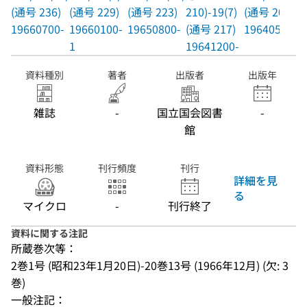
(通号 236)
(通号 229)
(通号 223)
210)-19(7)
(通号 209)
19660700-
19660100-
19650800-
(通号 217)
19640500-
1
19641200-
資料種別
著者
出版者
出版年
雑誌
-
国立国会図書
-
館
資料形態
刊行頻度
刊行
詳細を見
る
マイクロ
-
刊行終了
資料に関する注記
所蔵巻次等：
2巻1号 (昭和23年1月20日)-20巻13号 (1966年12月) (欠: 3
巻)
一般注記：