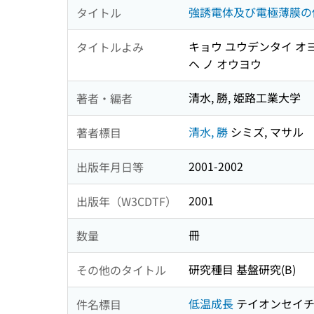
強誘電体及び電極薄膜の
タイトル
キョウ ユウデンタイ オヨ
タイトルよみ
ヘ ノ オウヨウ
清水, 勝, 姫路工業大学
著者・編者
清水, 勝
シミズ, マサル
著者標目
2001-2002
出版年月日等
2001
出版年（W3CDTF）
冊
数量
研究種目 基盤研究(B)
その他のタイトル
低温成長
テイオンセイ
件名標目