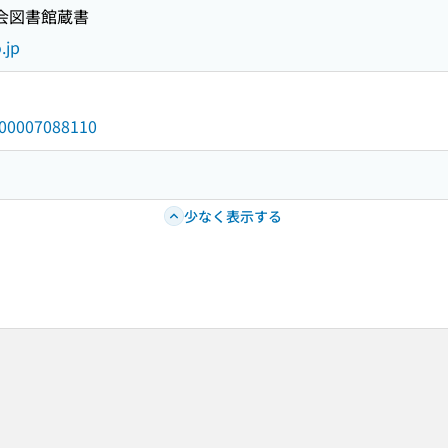
国会図書館蔵書
.jp
/000007088110
少なく表示する