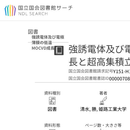
本文へ移動
図書
強誘電体及び電極
薄膜の低温
強誘電体及び電
MOCVD成長と超
高集積立体構造メ
長と超高集積
モリへの応用
Y151-H
国立国会図書館請求記号
00000708
国立国会図書館書誌ID
資料種別
著者
図書
清水, 勝, 姫路工業大学
資料形態
ページ数・大きさ等