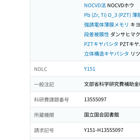
NOCVD法
NOCVDホウ
Pb (Zr, Ti) O_3 (PZT) 薄
強誘電体薄膜メモリ
キヨ
段差被膜性
ダンサヒマク
PZTキヤパシタ
PZTキ
立体構造キヤパシタ
リツ
Y151
NDLC
文部省科学研究費補助金
一般注記
13555097
科研費課題番号
国立国会図書館
所蔵機関
Y151-H13555097
請求記号