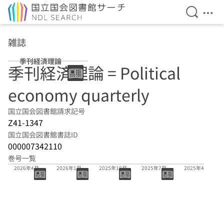
検索を開
メニ
本文へ移動
雑誌
季刊経済理論
季刊経済理論 = Political
economy quarterly
国立国会図書館請求記号
Z41-1347
国立国会図書館書誌ID
000007342110
巻号一覧
63巻1号
62巻4号
62巻3号
62巻2号
62巻1号
2026年4月
2026年1月
2025年10月
2025年7月
2025年4月