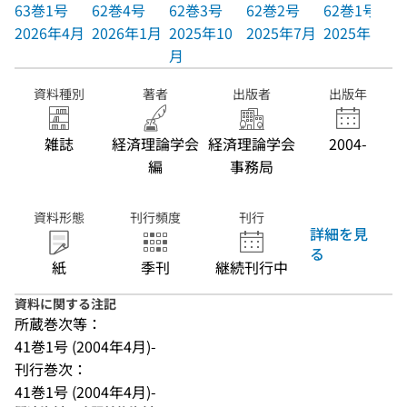
63巻1号
62巻4号
62巻3号
62巻2号
62巻1号
2026年4月
2026年1月
2025年10
2025年7月
2025年4月
月
資料種別
著者
出版者
出版年
雑誌
経済理論学会
経済理論学会
2004-
編
事務局
資料形態
刊行頻度
刊行
詳細を見
る
紙
季刊
継続刊行中
資料に関する注記
所蔵巻次等：
41巻1号 (2004年4月)-
刊行巻次：
41巻1号 (2004年4月)-