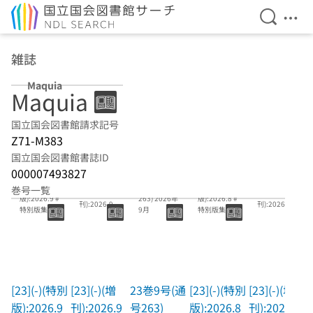
検索を開
メニ
本文へ移動
雑誌
Maquia
Maquia
国立国会図書館請求記号
Z71-M383
国立国会図書館書誌ID
000007493827
[23](-)(特別
23巻9号(通号
[23](-)(特別
巻号一覧
[23](-)(増
[23](-)(増
版):2026.9 #
263) 2026年
版):2026.8 #
刊):2026.9
刊):2026.8
特別版集英社
9月
特別版集英社
スペシャル
スペシャル
MAQUIA
MAQUIA
[23](-)(特別
[23](-)(増
23巻9号(通
[23](-)(特別
[23](-)(増
版):2026.9
刊):2026.9
号263)
版):2026.8
刊):2026.8