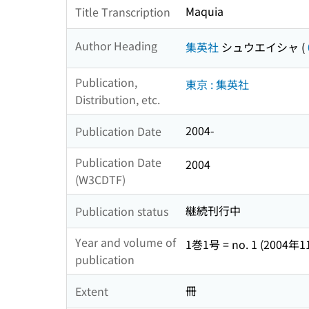
Maquia
Title Transcription
Author Heading
集英社
シュウエイシャ
(
Publication,
東京 : 集英社
Distribution, etc.
2004-
Publication Date
Publication Date
2004
(W3CDTF)
継続刊行中
Publication status
Year and volume of
1巻1号 = no. 1 (2004年
publication
冊
Extent