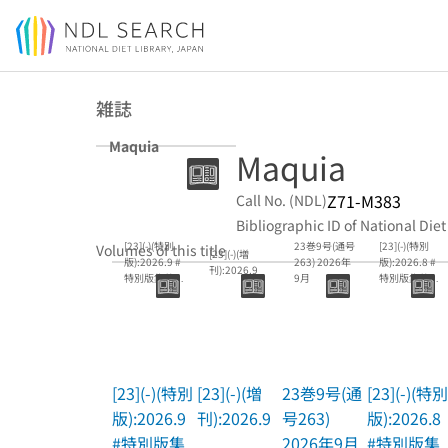
Jump to main content
雑誌
Maquia
Maquia
Z71-M383
Call No. (NDL)
Bibliographic ID of National Diet
[23](-)(特別
23巻9号(通号
[23](-)(特別
Volumes of this title
[23](-)(増
版):2026.9 #
263) 2026年
版):2026.8 #
刊):2026.9
特別版集英社
9月
特別版集英社
スペシャル
スペシャル
MAQUIA
MAQUIA
[23](-)(特別
[23](-)(増
23巻9号(通
[23](-)(特別
版):2026.9
刊):2026.9
号263)
版):2026.8
#特別版集
2026年9月
#特別版集