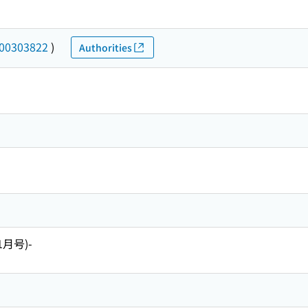
00303822
)
Authorities
11月号)-