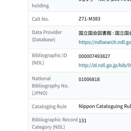
holding
Z71-M383
Call No.
Data Provider
国立国会図書館 : 国立
(Database)
https://ndlsearch.ndl.go
Bibliographic ID
000007493827
(NDL)
http://id.ndl.go.jp/bib
National
01006818
Bibliography No.
(JPNO)
Nippon Cataloguing Rul
Cataloging Rule
Bibliographic Record
131
Category (NDL)