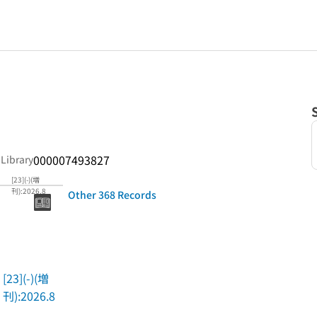
000007493827
 Library
[23](-)(増
刊):2026.8
Other 368 Records
[23](-)(増
刊):2026.8