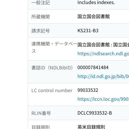
Includes indexes.
一般注記
国立国会図書館
所蔵機関
KS231-B3
請求記号
連携機関・データベー
国立国会図書館 : 国立
ス
https://ndlsearch.ndl.go
000007841484
書誌ID（NDLBibID）
http://id.ndl.go.jp/bib
99033532
LC control number
https://lccn.loc.gov/99
DCLC9933532-B
RLIN番号
英米目録規則
目録規則