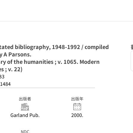
tated bibliography, 1948-1992 / compiled
y A Parsons.
ary of the humanities ; v. 1065. Modern
s ; v. 22)
B3
1484
出版者
出版年
Garland Pub.
2000.
NDC