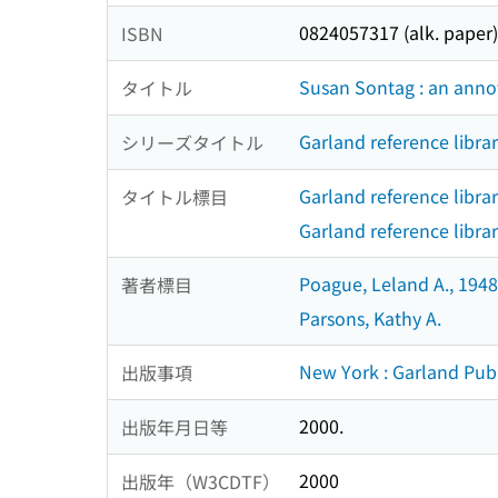
0824057317 (alk. paper)
ISBN
Susan Sontag : an anno
タイトル
Garland reference library
シリーズタイトル
Garland reference librar
タイトル標目
Garland reference library
Poague, Leland A., 1948
著者標目
Parsons, Kathy A.
New York : Garland Pub
出版事項
2000.
出版年月日等
2000
出版年（W3CDTF）