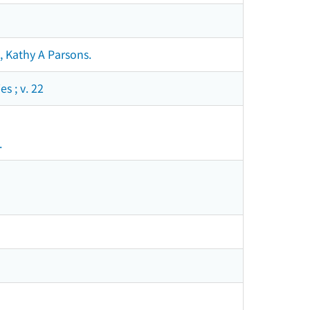
 Kathy A Parsons.
s ; v. 22
.