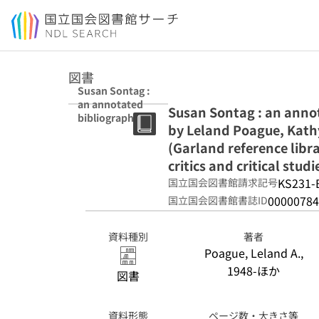
本文へ移動
図書
Susan Sontag :
an annotated
Susan Sontag : an anno
bibliography,
by Leland Poague, Kath
1948-1992 /
compiled by
(Garland reference libr
Leland Poague,
critics and critical studie
Kathy A
KS231-
国立国会図書館請求記号
Parsons.
(Garland
00000784
国立国会図書館書誌ID
reference library
of the
資料種別
著者
humanities ; v.
Poague, Leland A.,
1065. Modern
critics and
1948-ほか
図書
critical studies ;
v. 22)
資料形態
ページ数・大きさ等