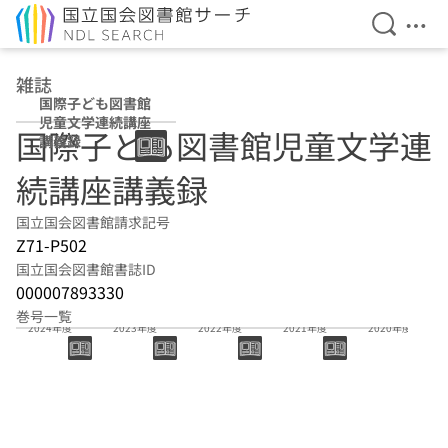
検索を開
メニ
本文へ移動
雑誌
国際子ども図書館
児童文学連続講座
国際子ども図書館児童文学連
講義録
続講座講義録
国立国会図書館請求記号
Z71-P502
国立国会図書館書誌ID
000007893330
巻号一覧
2024年度
2023年度
2022年度
2021年度
2020年度