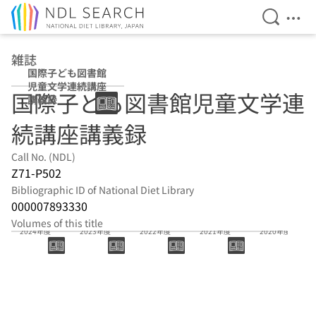
Open Se
Ope
Jump to main content
雑誌
国際子ども図書館
児童文学連続講座
国際子ども図書館児童文学連
講義録
続講座講義録
Call No. (NDL)
Z71-P502
Bibliographic ID of National Diet Library
000007893330
Volumes of this title
2024年度
2023年度
2022年度
2021年度
2020年度