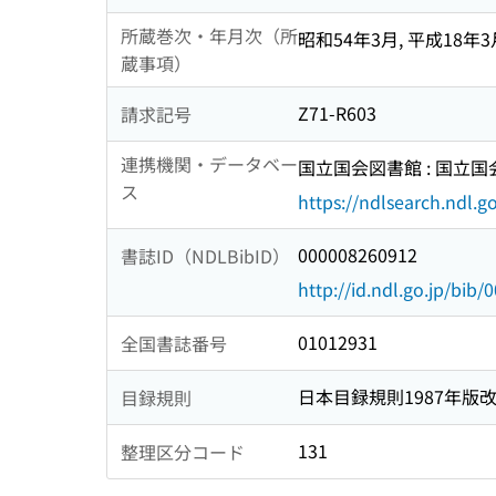
所蔵巻次・年月次（所
昭和54年3月, 平成18年3
蔵事項）
Z71-R603
請求記号
連携機関・データベー
国立国会図書館 : 国立
ス
https://ndlsearch.ndl.go
000008260912
書誌ID（NDLBibID）
http://id.ndl.go.jp/bib
01012931
全国書誌番号
日本目録規則1987年版
目録規則
131
整理区分コード