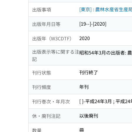
[東京] : 農林水産省生産
出版事項
[19--]-[2020]
出版年月日等
2020
出版年（W3CDTF）
出版表示等に関する注
昭和54年3月の出版者:
記
刊行終了
刊行状態
年刊
刊行頻度
[ ]-平成24年3月 ; 平成
刊行巻次・年月次
以後廃刊
休・廃刊注記
冊
数量