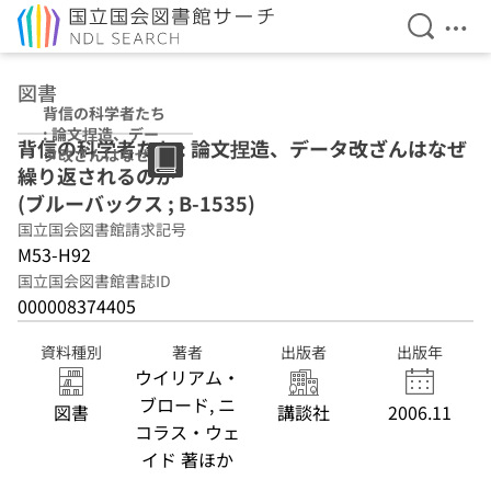
検索を開
メニ
本文へ移動
図書
背信の科学者たち
: 論文捏造、デー
背信の科学者たち : 論文捏造、データ改ざんはなぜ
タ改ざんはなぜ繰
繰り返されるのか
り返されるのか
(ブルーバックス ;
(ブルーバックス ; B-1535)
B-1535)
国立国会図書館請求記号
M53-H92
国立国会図書館書誌ID
000008374405
資料種別
著者
出版者
出版年
ウイリアム・
ブロード, ニ
図書
講談社
2006.11
コラス・ウェ
イド 著ほか