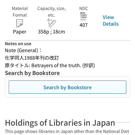
Material
Capacity, size,
NDC
Format
etc.
View
Details
407
Paper
358p ; 18cm
Notes on use
Note (General)：
化学同人1988年刊の改訂
原タイトル: Betrayers of the truth. (抄訳)
Search by Bookstore
Search by Bookstore
Holdings of Libraries in Japan
This page shows libraries in Japan other than the National Diet