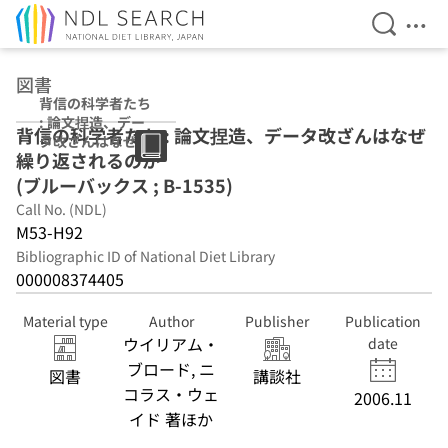
Open Se
Ope
Jump to main content
図書
背信の科学者たち
: 論文捏造、デー
背信の科学者たち : 論文捏造、データ改ざんはなぜ
タ改ざんはなぜ繰
繰り返されるのか
り返されるのか
(ブルーバックス ;
(ブルーバックス ; B-1535)
B-1535)
Call No. (NDL)
M53-H92
Bibliographic ID of National Diet Library
000008374405
Material type
Author
Publisher
Publication
ウイリアム・
date
ブロード, ニ
図書
講談社
コラス・ウェ
2006.11
イド 著ほか