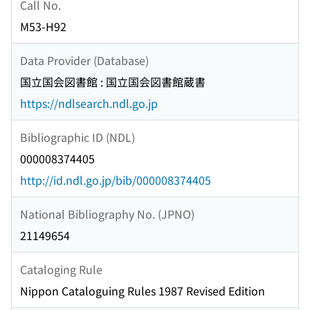
Call No.
M53-H92
Data Provider (Database)
国立国会図書館 : 国立国会図書館蔵書
https://ndlsearch.ndl.go.jp
Bibliographic ID (NDL)
000008374405
http://id.ndl.go.jp/bib/000008374405
National Bibliography No. (JPNO)
21149654
Cataloging Rule
Nippon Cataloguing Rules 1987 Revised Edition