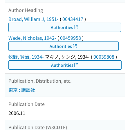
Author Heading
Broad, William J, 1951-
(
00434417
)
Authorities
Wade, Nicholas, 1942-
(
00459958
)
Authorities
牧野, 賢治, 1934-
マキノ, ケンジ, 1934-
(
00039808
)
Authorities
Publication, Distribution, etc.
東京 : 講談社
Publication Date
2006.11
Publication Date (W3CDTF)