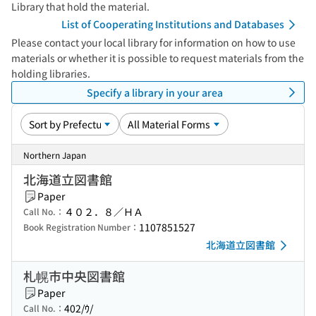
Library that hold the material.
List of Cooperating Institutions and Databases
Please contact your local library for information on how to use
materials or whether it is possible to request materials from the
holding libraries.
Specify a library in your area
Northern Japan
北海道立図書館
Paper
４０２．８／ＨＡ
Call No.：
1107851527
Book Registration Number：
北海道立図書館
札幌市中央図書館
Paper
402/ｳ/
Call No.：