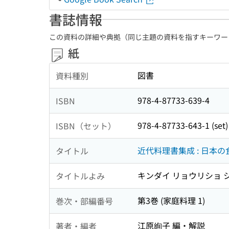
書誌情報
この資料の詳細や典拠（同じ主題の資料を指すキーワー
紙
図書
資料種別
978-4-87733-639-4
ISBN
978-4-87733-643-1 (set)
ISBN（セット）
近代料理書集成 : 日本
タイトル
キンダイ リョウリショ シ
タイトルよみ
第3巻 (家庭料理 1)
巻次・部編番号
江原絢子 編・解説
著者・編者