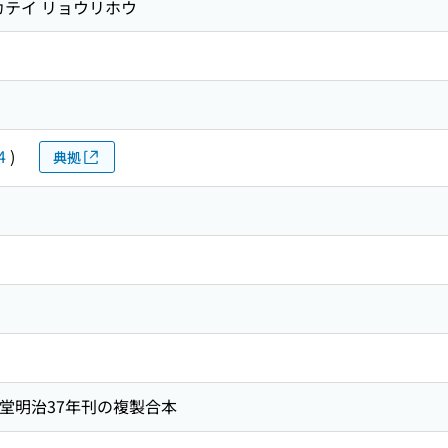
カテイ リョウリホウ
4
)
典拠
堂明治37年刊の複製合本