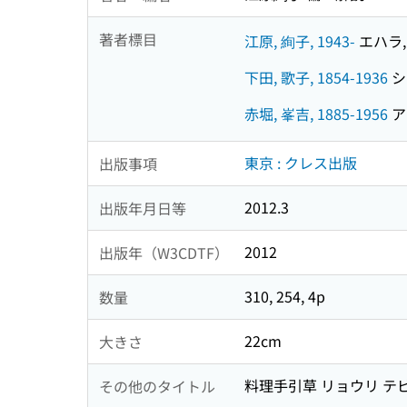
著者標目
江原, 絢子, 1943-
エハラ, 
下田, 歌子, 1854-1936
シモ
赤堀, 峯吉, 1885-1956
ア
東京 : クレス出版
出版事項
2012.3
出版年月日等
2012
出版年（W3CDTF）
310, 254, 4p
数量
22cm
大きさ
料理手引草 リョウリ テ
その他のタイトル