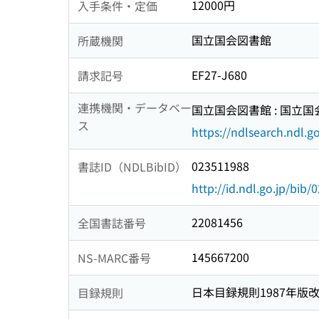
12000円
入手条件・定価
国立国会図書館
所蔵機関
EF27-J680
請求記号
連携機関・データベー
国立国会図書館 : 国立
ス
https://ndlsearch.ndl.go
023511988
書誌ID（NDLBibID）
http://id.ndl.go.jp/bib
22081456
全国書誌番号
145667200
NS-MARC番号
日本目録規則1987年版
目録規則