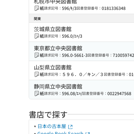
札幌市中央図書館
紙
596/ｷ/3
0181336348
請求記号：
図書登録番号：
関東
茨城県立図書館
紙
596.0/ｴﾊ/3
請求記号：
東京都立中央図書館
紙
596.0-5661-3
71005974
請求記号：
図書登録番号：
山梨県立図書館
紙
５９６．０／キン／３
01
請求記号：
図書登録番号：
静岡県立中央図書館
紙
596.08/ｴﾊ/
0022947568
請求記号：
図書登録番号：
書店で探す
日本の古本屋
Google Book Search