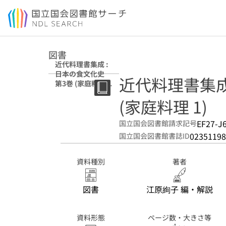
本文へ移動
図書
近代料理書集成 :
日本の食文化史
近代料理書集成 
第3巻 (家庭料理
1)
(家庭料理 1)
EF27-J
国立国会図書館請求記号
02351198
国立国会図書館書誌ID
資料種別
著者
図書
江原絢子 編・解説
資料形態
ページ数・大きさ等