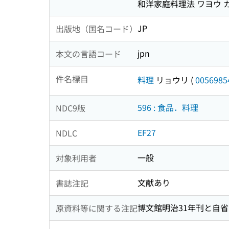
和洋家庭料理法 ワヨウ 
JP
出版地（国名コード）
jpn
本文の言語コード
件名標目
料理
リョウリ
(
0056985
596 : 食品．料理
NDC9版
EF27
NDLC
一般
対象利用者
文献あり
書誌注記
博文館明治31年刊と自省
原資料等に関する注記