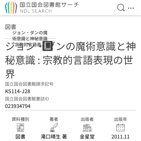
検索を開
メニ
本文へ移動
図書
ジョン・ダンの魔
術意識と神秘意識
ジョン・ダンの魔術意識と神
: 宗教的言語表現
の世界
秘意識 : 宗教的言語表現の世
界
国立国会図書館請求記号
KS114-J28
国立国会図書館書誌ID
023934794
資料種別
著者
出版者
出版年
図書
滝口晴生 著
金星堂
2011.11