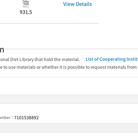
View Details
931.5
an
List of Cooperating Inst
onal Diet Library that hold the material.
w to use materials or whether it is possible to request materials from
7101538892
 Number：