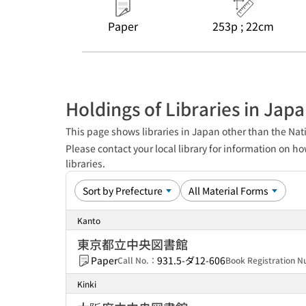
Paper
253p ; 22cm
Holdings of Libraries in Jap
This page shows libraries in Japan other than the Nati
Please contact your local library for information on ho
libraries.
Kanto
東京都立中央図書館
Paper
931.5-ダ12-606
Call No.：
Book Registration
Kinki