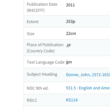
Publication Date
2011
(W3CDTF)
253p
Extent
22cm
Size
Place of Publication
JP
(Country Code)
jpn
Text Language Code
Subject Heading
Donne, John, 1572-163
931.5 : English and Amer
NDC 9th ed.
KS114
NDLC