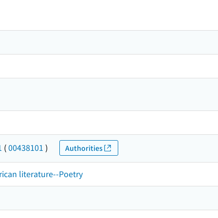
1
(
00438101
)
Authorities
ican literature--Poetry