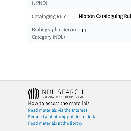
(JPNO)
Nippon Cataloguing Rul
Cataloging Rule
Bibliographic Record
111
Category (NDL)
How to access the materials
Read materials via the Internet
Request a photocopy of the material
Read materials at the library