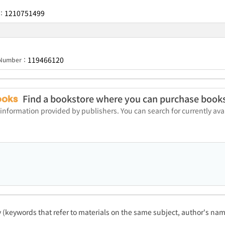
1210751499
r：
119466120
n Number：
Find a bookstore where you can purchase book
 information provided by publishers. You can search for currently a
ty (keywords that refer to materials on the same subject, author's name