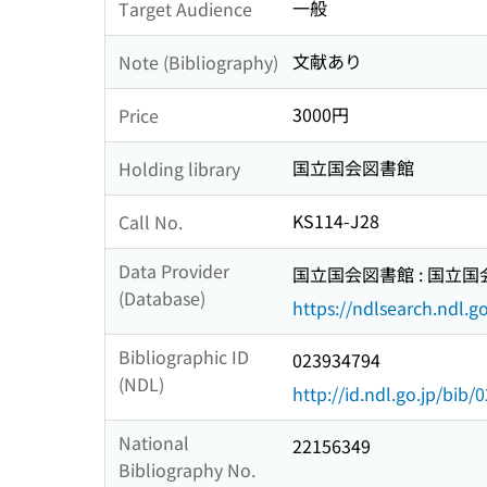
一般
Target Audience
文献あり
Note (Bibliography)
3000円
Price
国立国会図書館
Holding library
KS114-J28
Call No.
Data Provider
国立国会図書館 : 国立
(Database)
https://ndlsearch.ndl.go
Bibliographic ID
023934794
(NDL)
http://id.ndl.go.jp/bib
National
22156349
Bibliography No.