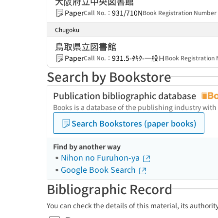
大阪府立中央図書館
Paper
931/710N
Call No.：
Book Registration Numbe
Chugoku
鳥取県立図書館
Paper
931.5-ﾀｷｸ-一般Ｈ
Call No.：
Book Registratio
Search by Bookstore
Publication bibliographic database
Books is a database of the publishing industry with
Search Bookstores (paper books)
Find by another way
Nihon no Furuhon-ya
Google Book Search
Bibliographic Record
You can check the details of this material, its authori