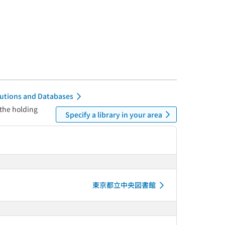
itutions and Databases
 the holding
Specify a library in your area
東京都立中央図書館