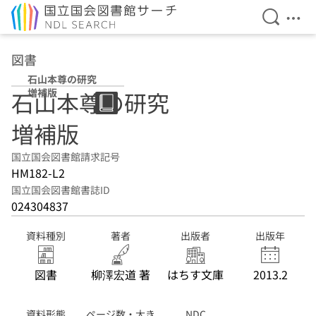
検索を開
メニ
本文へ移動
図書
石山本尊の研究
増補版
石山本尊の研究
増補版
国立国会図書館請求記号
HM182-L2
国立国会図書館書誌ID
024304837
資料種別
著者
出版者
出版年
図書
柳澤宏道 著
はちす文庫
2013.2
資料形態
ページ数・大き
NDC