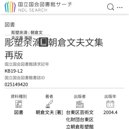
検索を開
メニ
本文へ移動
図書
彫塑余滴 : 朝倉文
夫文集 再版
彫塑余滴 : 朝倉文夫文集
再版
国立国会図書館請求記号
KB19-L2
国立国会図書館書誌ID
025149420
資料種別
著者
出版者
出版年
図書
朝倉文夫 [著]
台東区芸術文
2004.4
化財団台東区
立朝倉彫塑館