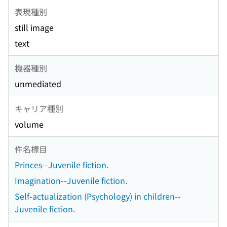
表現種別
still image
text
機器種別
unmediated
キャリア種別
volume
件名標目
Princes--Juvenile fiction.
Imagination--Juvenile fiction.
Self-actualization (Psychology) in children--
Juvenile fiction.