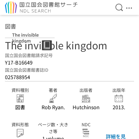
検索を開
メニ
本文へ移動
図書
The invisible
kingdom
The invisible kingdom
国立国会図書館請求記号
Y17-B16649
国立国会図書館書誌ID
025788954
資料種別
著者
出版者
出版年
図書
Rob Ryan.
Hutchinson
2013.
資料形態
ページ数・大き
NDC
さ等
詳細を見
1 volume