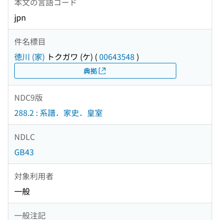
本文の言語コード
jpn
件名標目
徳川 (家)
トクガワ (ケ)
(
00643548
)
典拠
NDC9版
288.2 : 系譜．家史．皇室
NDLC
GB43
対象利用者
一般
一般注記