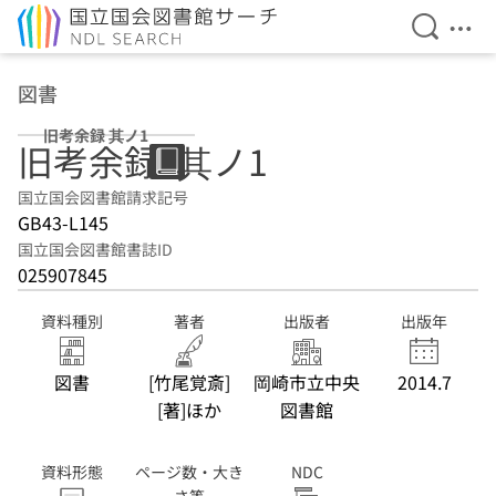
検索を開
メニ
本文へ移動
図書
旧考余録 其ノ1
旧考余録. 其ノ1
国立国会図書館請求記号
GB43-L145
国立国会図書館書誌ID
025907845
資料種別
著者
出版者
出版年
図書
[竹尾覚斎]
岡崎市立中央
2014.7
[著]ほか
図書館
資料形態
ページ数・大き
NDC