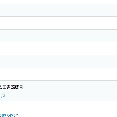
国会図書館蔵書
.jp
/026334327