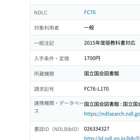
FC76
NDLC
一般
対象利用者
2015年度版教科書対応
一般注記
1700円
入手条件・定価
国立国会図書館
所蔵機関
FC76-L170
請求記号
連携機関・データベー
国立国会図書館 : 国立
ス
https://ndlsearch.ndl.go
026334327
書誌ID（NDLBibID）
http://id.ndl.go.jp/bib