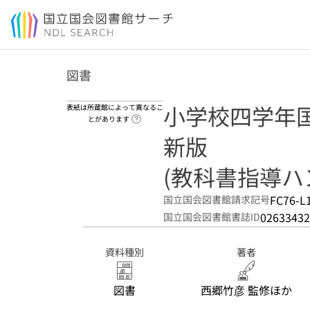
本文へ移動
図書
小学校四学年国
表紙は所蔵館によって異なるこ
ヘルプページへのリンク
とがあります
新版
(教科書指導ハ
FC76-L
国立国会図書館請求記号
02633432
国立国会図書館書誌ID
資料種別
著者
図書
西郷竹彦 監修ほか