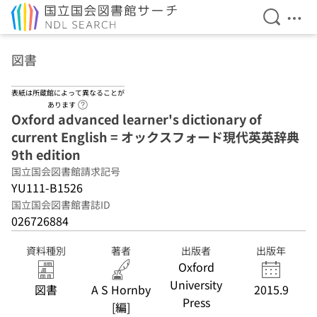
検索を開
メニ
本文へ移動
図書
表紙は所蔵館によって異なることが
ヘルプページへのリンク
あります
Oxford advanced learner's dictionary of
current English = オックスフォード現代英英辞典
9th edition
国立国会図書館請求記号
YU111-B1526
国立国会図書館書誌ID
026726884
資料種別
著者
出版者
出版年
Oxford
University
図書
A S Hornby
2015.9
Press
[編]