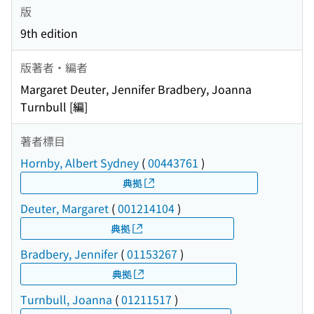
版
9th edition
版著者・編者
Margaret Deuter, Jennifer Bradbery, Joanna
Turnbull [編]
著者標目
Hornby, Albert Sydney
(
00443761
)
典拠
Deuter, Margaret
(
001214104
)
典拠
Bradbery, Jennifer
(
01153267
)
典拠
Turnbull, Joanna
(
01211517
)