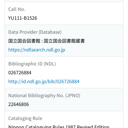
Call No.
YU111-B1526
Data Provider (Database)
国立国会図書館 : 国立国会図書館蔵書
https://ndlsearch.ndl.go.jp
Bibliographic ID (NDL)
026726884
http://id.ndl.go.jp/bib/026726884
National Bibliography No. (JPNO)
22646806
Cataloging Rule
Nippon Cataloguing Rules 1987 Revised Edition