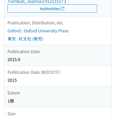
Turnbull, Joanna
(
01211517
)
Authorities
Publication, Distribution, etc.
Oxford : Oxford University Press
東京 : 旺文社 (発売)
Publication Date
2015.9
Publication Date (W3CDTF)
2015
Extent
1冊
Size