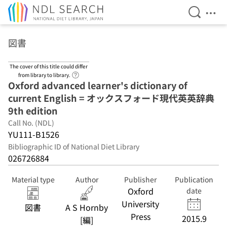
Open Se
Ope
Jump to main content
図書
The cover of this title could differ
Link to Help Page
from library to library.
Oxford advanced learner's dictionary of
current English = オックスフォード現代英英辞典
9th edition
Call No. (NDL)
YU111-B1526
Bibliographic ID of National Diet Library
026726884
Material type
Author
Publisher
Publication
Oxford
date
University
図書
A S Hornby
Press
2015.9
[編]