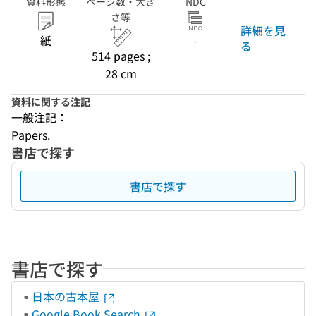
資料形態
ページ数・大き
NDC
さ等
詳細を見
紙
-
る
514 pages ;
28 cm
資料に関する注記
一般注記：
Papers.
書店で探す
書店で探す
書店で探す
日本の古本屋
Google Book Search