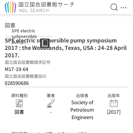
検索を開
メニ
本文へ移動
図書
SPE electric
submersible
SPE electric submersible pump symposium
pump
2017 : the Woodlands, Texas, USA : 24-28 April
symposium
2017 : the
2017.
Woodlands,
国立国会図書館請求記号
Texas, USA : 24-
M17-19-64
28 April 2017.
国立国会図書館書誌ID
028590686
資料種別
著者
出版者
出版年
Society of
Petroleum
図書
-
[2017]
Engineers