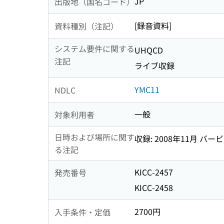
JP
出版地（国名コード）
[録音資料]
資料種別（注記）
システム要件に関する
UHQCD
注記
ライブ収録
YMC11
NDLC
一般
対象利用者
日時および場所に関す
収録: 2008年11月 バ
る注記
KICC-2457
発売番号
KICC-2458
2700円
入手条件・定価