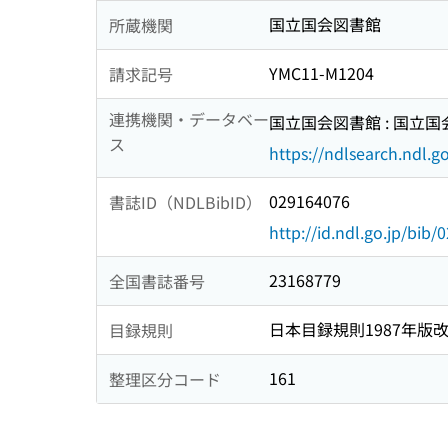
国立国会図書館
所蔵機関
YMC11-M1204
請求記号
連携機関・データベー
国立国会図書館 : 国立
ス
https://ndlsearch.ndl.go
029164076
書誌ID（NDLBibID）
http://id.ndl.go.jp/bib
23168779
全国書誌番号
日本目録規則1987年版
目録規則
161
整理区分コード