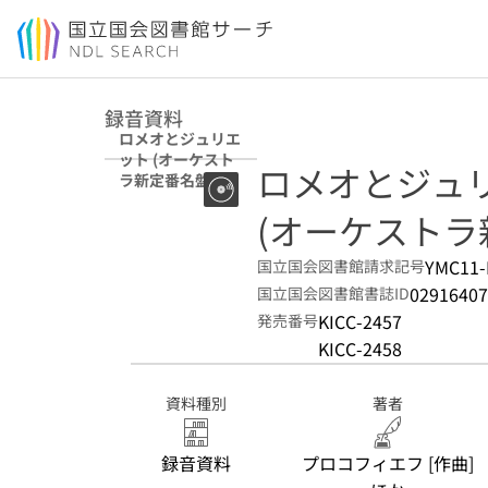
本文へ移動
録音資料
ロメオとジュリエ
ット (オーケスト
ロメオとジュリエッ
ラ新定番名盤50)
(オーケストラ
YMC11-
国立国会図書館請求記号
02916407
国立国会図書館書誌ID
KICC-2457
発売番号
KICC-2458
資料種別
著者
録音資料
プロコフィエフ [作曲]