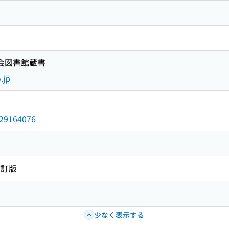
国会図書館蔵書
.jp
/029164076
改訂版
少なく表示する