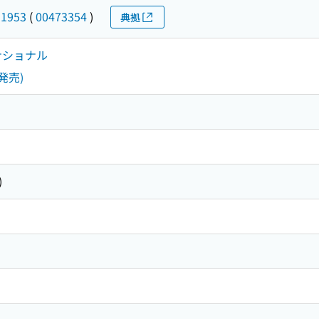
-1953
(
00473354
)
典拠
ーナショナル
発売)
)