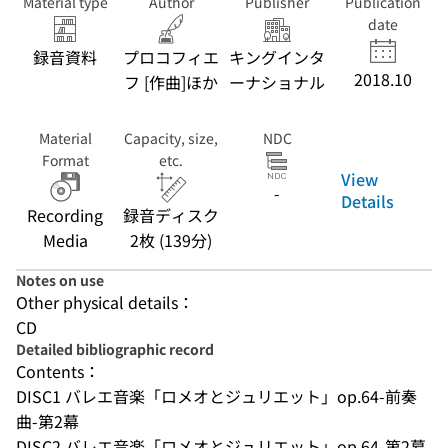
Material type
Author
Publisher
Publication
date
録音資料
プロコフィエ
キングインタ
2018.10
フ [作曲]ほか
ーナショナル
Material
Capacity, size,
NDC
Format
etc.
View
-
Details
Recording
録音ディスク
Media
2枚 (139分)
Notes on use
Other physical details：
CD
Detailed bibliographic record
Contents：
DISC1 バレエ音楽「ロメオとジュリエット」op.64-前奏
曲-第2幕
DISC2 バレエ音楽「ロメオとジュリエット」op.64-第2幕