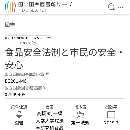
検索を開
メニ
本文へ移動
図書
表紙は所蔵館によって異なることが
ヘルプページへのリンク
あります
食品安全法制と市民の安全・
安心
国立国会図書館請求記号
EG261-M6
国立国会図書館書誌ID
029494051
資料種別
著者
出版者
出版年
髙橋滋, 一橋
大学大学院法
図書
第一法規
2019.2
学研究科食品