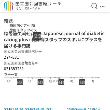
検索を開
メニ
本文へ移動
雑誌
糖尿病ケア+ : 糖
尿病スタッフのス
糖尿病ケア+ = The Japanese journal of diabetic
キルにプラスを届
caring plus : 糖尿病スタッフのスキルにプラスを
ける専門誌
届ける専門誌
国立国会図書館請求記号
Z74-E81
国立国会図書館書誌ID
031683261
23巻4号(通号
23巻3号(通号
[23]
23巻2号(通号
23巻1号(通号
巻号一覧
276) 2026年
275) 2026年
(-)=274(増
273) 2026年
272) 2026年
7月
5月
刊):2026.春
3月
1月
季 #糖尿病患
者のフットケ
アビジュア
23巻4号(通
23巻3号(通
[23]
23巻2号(通
23巻1号(通