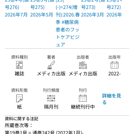
号276)
号275)
(-)=274(増
号273)
号272)
2026年7月
2026年5月
刊):2026.春
2026年3月
2026年1月
季 #糖尿病
患者のフッ
トケアビジ
ュア
資料種別
著者
出版者
出版年
雑誌
メディカ出版
メディカ出版
2022-
資料形態
刊行頻度
刊行
詳細を見
る
紙
隔月刊
継続刊行中
資料に関する注記
所蔵巻次等：
第19巻1号 = 通巻242号 (2022年1月)-