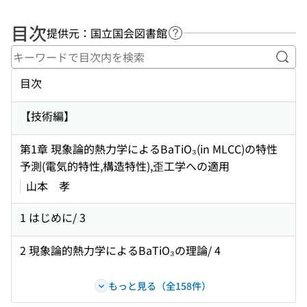
目次
提供元：国立国会図書館
ヘルプページへのリンク
キー
目次
【技術編】
第1章 現象論的熱力学によるBaTiO₃(in MLCC)の特性
予測(電気的特性,構造特性),歪工学への適用
山本 孝
1 はじめに/ 3
2 現象論的熱力学によるBaTiO₃の理論/ 4
もっと見る（全158件）