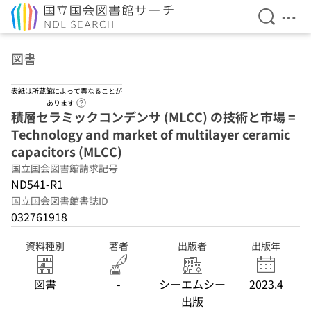
検索を開
メニ
本文へ移動
図書
表紙は所蔵館によって異なることが
ヘルプページへのリンク
あります
積層セラミックコンデンサ (MLCC) の技術と市場 =
Technology and market of multilayer ceramic
capacitors (MLCC)
国立国会図書館請求記号
ND541-R1
国立国会図書館書誌ID
032761918
資料種別
著者
出版者
出版年
図書
-
シーエムシー
2023.4
出版