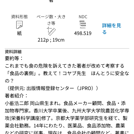
資料形態
ページ数・大き
NDC
さ等
詳細を見
る
紙
498.519
212p ; 19cm
資料詳細
要約等：
これまでも食の危険を訴えてきた著者が改めて考察する
「食品の裏側」。教えて！コヤブ先生　ほんとうに安全な
の？
（提供元: 出版情報登録センター（JPRO））
著者紹介：
小薮浩二郎 岡山県生まれ。食品メーカー顧問、食品・添
加物専門家。香川大学卒業後、九州大学大学院農芸化学専
攻(栄養科学講座)修了。京都大学薬学部研究生を経て、製
薬会社勤務。14年にわたり、医薬品、食品添加物、農薬
などの研究に従事。現在は、食品会社の顧問など。著書に