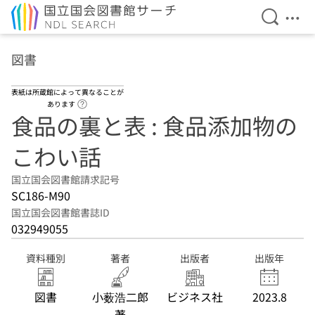
検索を開
メニ
本文へ移動
図書
表紙は所蔵館によって異なることが
ヘルプページへのリンク
あります
食品の裏と表 : 食品添加物の
こわい話
国立国会図書館請求記号
SC186-M90
国立国会図書館書誌ID
032949055
資料種別
著者
出版者
出版年
図書
小薮浩二郎
ビジネス社
2023.8
著