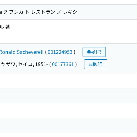
ョク ブンカ ト レストラン ノ レキシ
ル 著
 Ronald Sacheverell
(
001224953
)
典拠
ヤザワ, セイコ, 1951-
(
00177361
)
典拠