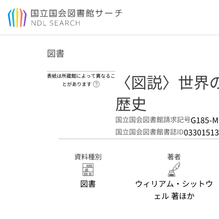
本文へ移動
図書
〈図説〉世界
表紙は所蔵館によって異なるこ
ヘルプページへのリンク
とがあります
歴史
G185-M
国立国会図書館請求記号
03301513
国立国会図書館書誌ID
資料種別
著者
図書
ウィリアム・シットウ
ェル 著ほか