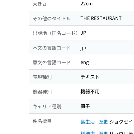
22cm
大きさ
THE RESTAURANT
その他のタイトル
JP
出版地（国名コード）
jpn
本文の言語コード
eng
原文の言語コード
テキスト
表現種別
機器不用
機器種別
冊子
キャリア種別
件名標目
食生活--歴史
ショクセイ
料理店--歴史
リョウリテ