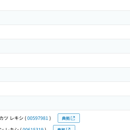
カツ レキシ
(
00597981
)
典拠
ン レキシ
(
00615319
)
典拠