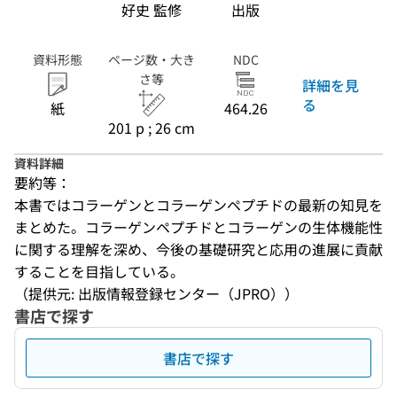
好史 監修
出版
資料形態
ページ数・大き
NDC
さ等
詳細を見
る
紙
464.26
201 p ; 26 cm
資料詳細
要約等：
本書ではコラーゲンとコラーゲンペプチドの最新の知見を
まとめた。コラーゲンペプチドとコラーゲンの生体機能性
に関する理解を深め、今後の基礎研究と応用の進展に貢献
することを目指している。
（提供元: 出版情報登録センター（JPRO））
書店で探す
書店で探す