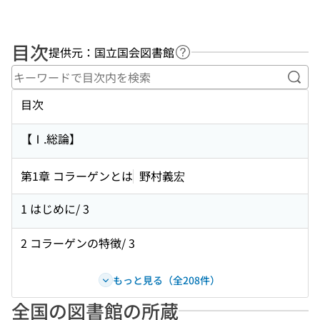
目次
提供元：国立国会図書館
ヘルプページへのリンク
キー
目次
【Ⅰ.総論】
第1章 コラーゲンとは
野村義宏
1 はじめに/ 3
2 コラーゲンの特徴/ 3
もっと見る（全208件）
全国の図書館の所蔵