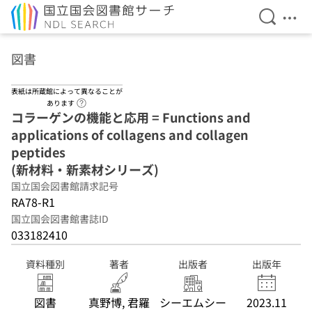
検索を開
メニ
本文へ移動
図書
表紙は所蔵館によって異なることが
ヘルプページへのリンク
あります
コラーゲンの機能と応用 = Functions and
applications of collagens and collagen
peptides
(新材料・新素材シリーズ)
国立国会図書館請求記号
RA78-R1
国立国会図書館書誌ID
033182410
資料種別
著者
出版者
出版年
図書
真野博, 君羅
シーエムシー
2023.11