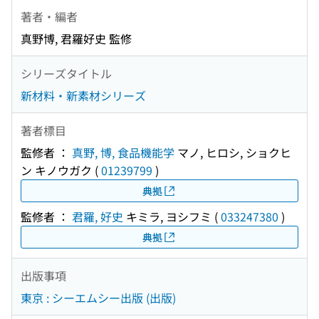
著者・編者
真野博, 君羅好史 監修
シリーズタイトル
新材料・新素材シリーズ
著者標目
監修者 ：
真野, 博, 食品機能学
マノ, ヒロシ, ショクヒ
ン キノウガク
(
01239799
)
典拠
監修者 ：
君羅, 好史
キミラ, ヨシフミ
(
033247380
)
典拠
出版事項
東京 : シーエムシー出版 (出版)