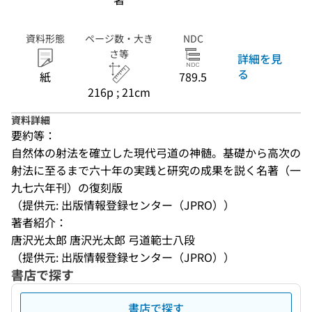
資料形態
ページ数・大き
NDC
さ等
詳細を見
る
紙
789.5
216p ; 21cm
資料詳細
要約等：
自然体の射法を確立した現代弓道の神髄。基礎から高次の
射法に至るまで六十年の実践と研究の成果を説く名著（一
九七六年刊）の復刻版
（提供元: 出版情報登録センター（JPRO））
著者紹介：
唐沢光太郎 唐沢光太郎 弓道範士八段
（提供元: 出版情報登録センター（JPRO））
書店で探す
書店で探す