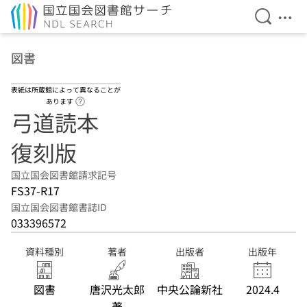
検索を開
メニ
本文へ移動
図書
表紙は所蔵館によって異なることが
ヘルプページへのリンク
あります
弓道読本
復刻版
国立国会図書館請求記号
FS37-R17
国立国会図書館書誌ID
033396572
資料種別
著者
出版者
出版年
図書
唐沢光太郎
中央公論新社
2024.4
著