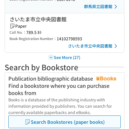
群馬県立図書館
さいたま市立中央図書館
Paper
789.5 ｶﾗ
Call No.：
14102798593
Book Registration Number：
さいたま市立中央図書館
See More (27)
Search by Bookstore
Publication bibliographic database
Find a bookstore where you can purchase
books from
Books is a database of the publishing industry with
information provided by publishers. You can search for
currently available paperbacks and eBooks.
Search Bookstores (paper books)