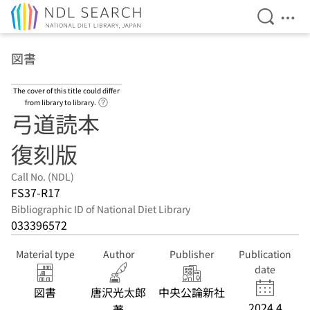
Open Se
Ope
Jump to main content
図書
The cover of this title could differ
Link to Help Page
from library to library.
弓道読本
復刻版
Call No. (NDL)
FS37-R17
Bibliographic ID of National Diet Library
033396572
Material type
Author
Publisher
Publication
date
図書
唐沢光太郎
中央公論新社
2024.4
著