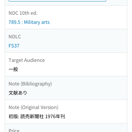
NDC 10th ed.
789.5 : Military arts
NDLC
FS37
Target Audience
一般
Note (Bibliography)
文献あり
Note (Original Version)
初版: 読売新聞社 1976年刊
Price