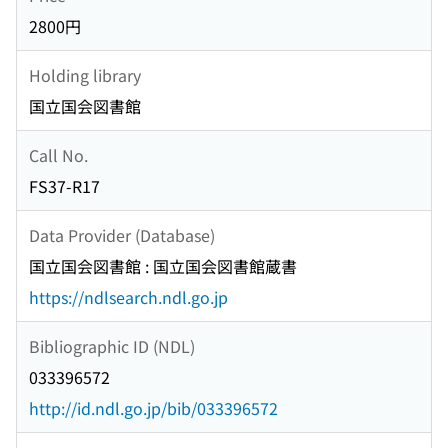
2800円
Holding library
国立国会図書館
Call No.
FS37-R17
Data Provider (Database)
国立国会図書館 : 国立国会図書館蔵書
https://ndlsearch.ndl.go.jp
Bibliographic ID (NDL)
033396572
http://id.ndl.go.jp/bib/033396572