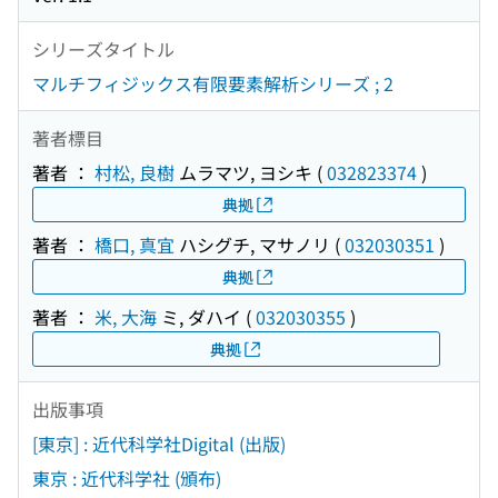
シリーズタイトル
マルチフィジックス有限要素解析シリーズ ; 2
著者標目
著者 ：
村松, 良樹
ムラマツ, ヨシキ
(
032823374
)
典拠
著者 ：
橋口, 真宜
ハシグチ, マサノリ
(
032030351
)
典拠
著者 ：
米, 大海
ミ, ダハイ
(
032030355
)
典拠
出版事項
[東京] : 近代科学社Digital (出版)
東京 : 近代科学社 (頒布)