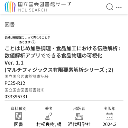
検索を開
メニ
本文へ移動
図書
表紙は所蔵館によって異なることが
ヘルプページへのリンク
あります
ことはじめ加熱調理・食品加工における伝熱解析 :
数値解析アプリでできる食品物理の可視化
Ver. 1.1
(マルチフィジックス有限要素解析シリーズ ; 2)
国立国会図書館請求記号
PC25-R12
国立国会図書館書誌ID
033396731
資料種別
著者
出版者
出版年
図書
村松良樹, 橋
近代科学社
2024.3