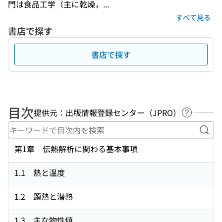
門は食品工学（主に乾燥，...
すべて見る
書店で探す
書店で探す
目次
提供元：出版情報登録センター（JPRO）
ヘルプペ
キー
第1章 伝熱解析に関わる基本事項
1.1 熱と温度
1.2 顕熱と潜熱
1.3 主な物性値