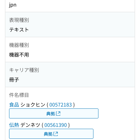
jpn
表現種別
テキスト
機器種別
機器不用
キャリア種別
冊子
件名標目
食品
ショクヒン
(
00572183
)
典拠
伝熱
デンネツ
(
00561390
)
典拠