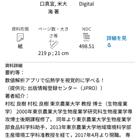
口真宜, 米大
Digital
海 著
資料形態
ページ数・大き
NDC
さ等
詳細を見
る
紙
498.51
219 p ; 21 cm
資料詳細
要約等：
数値解析アプリで伝熱学を視覚的に学べる！
（提供元: 出版情報登録センター（JPRO））
著者紹介：
村松 良樹 村松 良樹 東京農業大学 教授 博士（生物産業
学） 2000年東京農業大学生物産業学研究科生物産業学専
攻博士後期課程修了。 同年より東京農業大学生物産業学
部食品科学科助手，2013年東京農業大学地域環境科学部
生産環境工学科准教授を経て，2017年4月より現職。 専