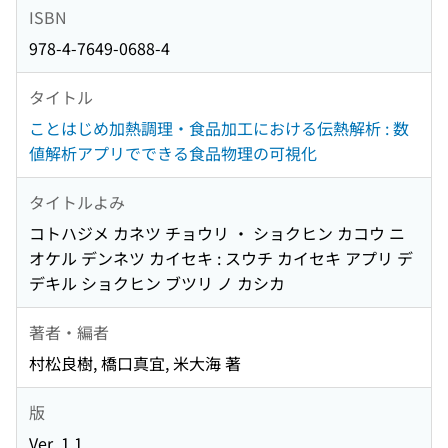
ISBN
978-4-7649-0688-4
タイトル
ことはじめ加熱調理・食品加工における伝熱解析 : 数
値解析アプリでできる食品物理の可視化
タイトルよみ
コトハジメ カネツ チョウリ ・ ショクヒン カコウ ニ
オケル デンネツ カイセキ : スウチ カイセキ アプリ デ
デキル ショクヒン ブツリ ノ カシカ
著者・編者
村松良樹, 橋口真宜, 米大海 著
版
Ver. 1.1