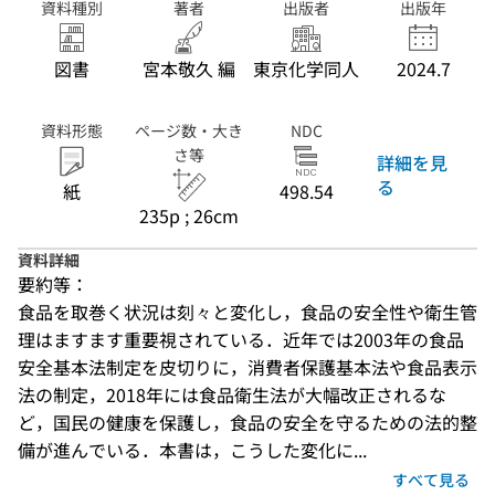
資料種別
著者
出版者
出版年
図書
宮本敬久 編
東京化学同人
2024.7
資料形態
ページ数・大き
NDC
さ等
詳細を見
る
紙
498.54
235p ; 26cm
資料詳細
要約等：
食品を取巻く状況は刻々と変化し，食品の安全性や衛生管
理はますます重要視されている．近年では2003年の食品
安全基本法制定を皮切りに，消費者保護基本法や食品表示
法の制定，2018年には食品衛生法が大幅改正されるな
ど，国民の健康を保護し，食品の安全を守るための法的整
備が進んでいる．本書は，こうした変化に...
すべて見る