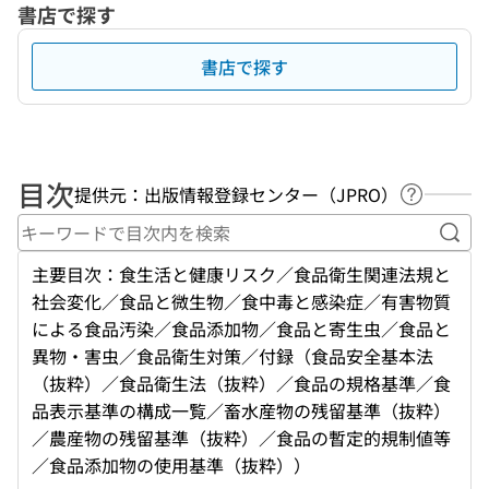
書店で探す
書店で探す
目次
提供元：出版情報登録センター（JPRO）
ヘルプペ
キー
主要目次：食生活と健康リスク／食品衛生関連法規と
社会変化／食品と微生物／食中毒と感染症／有害物質
による食品汚染／食品添加物／食品と寄生虫／食品と
異物・害虫／食品衛生対策／付録（食品安全基本法
（抜粋）／食品衛生法（抜粋）／食品の規格基準／食
品表示基準の構成一覧／畜水産物の残留基準（抜粋）
／農産物の残留基準（抜粋）／食品の暫定的規制値等
／食品添加物の使用基準（抜粋））