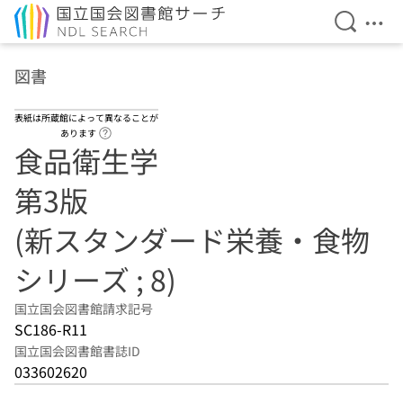
検索を開
メニ
本文へ移動
図書
表紙は所蔵館によって異なることが
ヘルプページへのリンク
あります
食品衛生学
第3版
(新スタンダード栄養・食物
シリーズ ; 8)
国立国会図書館請求記号
SC186-R11
国立国会図書館書誌ID
033602620