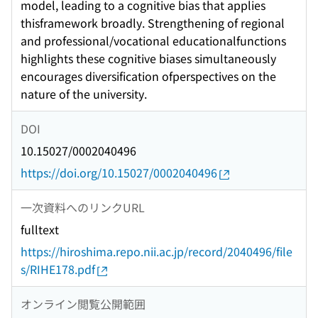
model, leading to a cognitive bias that applies
thisframework broadly. Strengthening of regional
and professional/vocational educationalfunctions
highlights these cognitive biases simultaneously
encourages diversification ofperspectives on the
nature of the university.
DOI
10.15027/0002040496
https://doi.org/10.15027/0002040496
一次資料へのリンクURL
fulltext
https://hiroshima.repo.nii.ac.jp/record/2040496/file
s/RIHE178.pdf
オンライン閲覧公開範囲