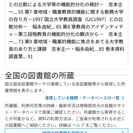
との比較による大学等の機能的分化の検討－ 吉本圭
一... 55 第7 章地域・職業教育的機能に関する勤務大学
の在り方－1997 国立大学教員調査（UC1997）との比
較分析－ 稲永由紀... 65 第8 章教員のアイデンティテ
ィ－第三段階教育の機能的分化の観点から－ 吉本圭
一... 73 第9 章地域・職業的機能に焦点をあてる大学教
員のあり方と課題 吉本圭一・稲永由紀... 85 巻末資料
調査票... 91
全国の図書館の所蔵
国立国会図書館サーチが連携している各図書館等から取得した所
蔵情報を表示します。
連携している機関・データベースの一覧
所蔵館、利用可否等の詳細・最新状況は情報提供元の各館のサイ
ト・データベースで直接ご確認ください。所蔵館から取寄せるこ
とが可能かなど、資料の利用方法は、ご自身が利用されるお近く
の図書館へご相談ください。詳細は
ヘルプ
をご覧ください。
地域の図書館を設定する