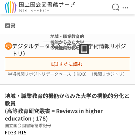
検索を開
メニ
本文へ移動
図書
地域・職業教育的
機能からみた大学
デジタルデータあり（広島大学学術情報リポジ
の機能的分化と教
トリ）
員 (高等教育研究
叢書 = Reviews
すぐに読む
in higher
education ; 178)
学術機関リポジトリデータベース（IRDB）（機関リポジトリ）
地域・職業教育的機能からみた大学の機能的分化と
教員
(高等教育研究叢書 = Reviews in higher
education ; 178)
国立国会図書館請求記号
FD33-R15