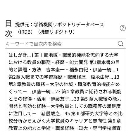
目
提供元：学術機関リポジトリデータベース
ヘ
次
（IRDB）（機関リポジトリ）
キー
はしがき... i 第Ⅰ部地域・職業的機能を志向する大学
における教員の職務・経歴・能力開発 第1章本書の目
的と課題・方法 吉本圭一・稲永由紀・伊藤一統... 1
第2章入職までの学習経歴・職業経歴 稲永由紀... 13
第3 章教員の職務－大学の地域・職業教育的機能をめ
ぐって－ 伊藤一統... 23 第4 章教員に期待される職能
とその修得・活用 伊藤友子... 33 第5 章入職後の能力
開発と有効な経験－大学教員としての職務等の満足度
に注目して－ 猪股歳之... 45 第Ⅱ部研究大学等との比
較分析からえがく大学教員のキャリアと志向性 第6 章
教育上の能力と学術・職業経験－短大・専門学校調査