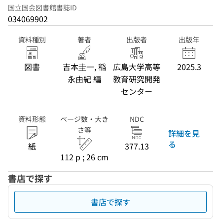
国立国会図書館書誌ID
034069902
資料種別
著者
出版者
出版年
図書
吉本圭一, 稲
広島大学高等
2025.3
永由紀 編
教育研究開発
センター
資料形態
ページ数・大き
NDC
さ等
詳細を見
る
紙
377.13
112 p ; 26 cm
書店で探す
書店で探す