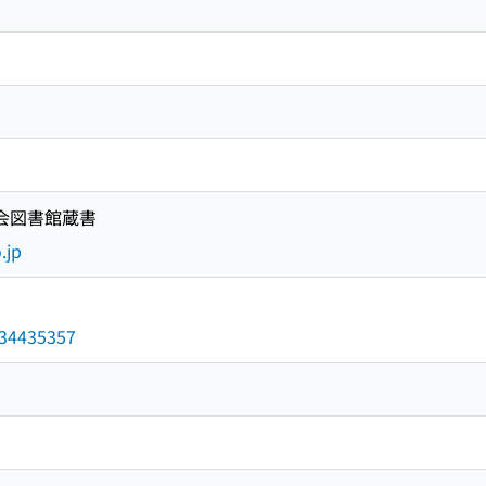
国会図書館蔵書
.jp
/034435357