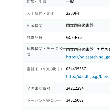
一般
対象利用者
2200円
入手条件・定価
国立国会図書館
所蔵機関
GC7-R75
請求記号
連携機関・データベー
国立国会図書館 : 国立
ス
https://ndlsearch.ndl.go
034435357
書誌ID（NDLBibID）
http://id.ndl.go.jp/bib
24212294
全国書誌番号
34815087
トーハンMARC番号