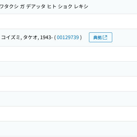
 ワタクシ ガ デアッタ ヒト ショク レキシ
コイズミ, タケオ, 1943-
(
00129739
)
典拠