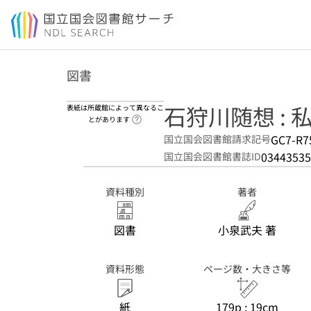
本文へ移動
図書
石狩川随想 :
表紙は所蔵館によって異なるこ
ヘルプページへのリンク
とがあります
GC7-R7
国立国会図書館請求記号
03443535
国立国会図書館書誌ID
資料種別
著者
図書
小泉武夫 著
資料形態
ページ数・大きさ等
紙
179p ; 19cm