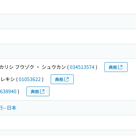
カリシ フウゾク ・ シュウカン
(
034513574
)
典拠
 レキシ
(
01053622
)
典拠
638940
)
典拠
行--日本