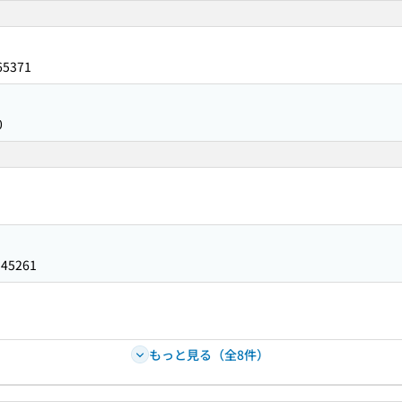
65371
0
145261
もっと見る（全8件）