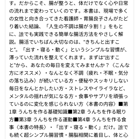
す。だからこそ、腸が整うと、体だけでなく心や日常
の流れまで変わっていくのです。本書は、現場で多く
の女性と向き合ってきた看護師・胃腸良子さんがたど
り着いた結論、「人生の不調は腸が９割！」をもと
に、誰でも実践できる簡単な腸活方法をやさしく解
説。腸活でいちばん大切なのは、“きちんと出すこ
と”。「出す・寝る・動く」というシンプルな習慣が、
滞っていた流れを整えてくれます。まずは“出すこ
と”から、あなたの毎日を変えてみませんか？〈こんな
方にオススメ〉・なんとなく不調（疲れ・不眠・気分
の落ち込み）が続いている方・便秘やスッキリしない
毎日をなんとかしたい方・ストレスやイライラなど、
メンタルの揺れが気になる方・食事やサプリを頑張っ
ているのに変化を感じられない方〈本書の内容〉■第
1章 うんちを作る基礎知識■第2章 うんちを作る眠り
方■第3章 うんちを作る運動■第4章 うんちを作る食
事〈本書の特長〉・「出す・寝る・動く」だけ。誰で
も続く超シンプル腸習慣・腸脳相関に着目し、体と心