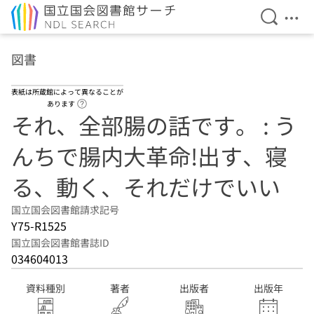
検索を開
メニ
本文へ移動
図書
表紙は所蔵館によって異なることが
ヘルプページへのリンク
あります
それ、全部腸の話です。 : う
んちで腸内大革命!出す、寝
る、動く、それだけでいい
国立国会図書館請求記号
Y75-R1525
国立国会図書館書誌ID
034604013
資料種別
著者
出版者
出版年