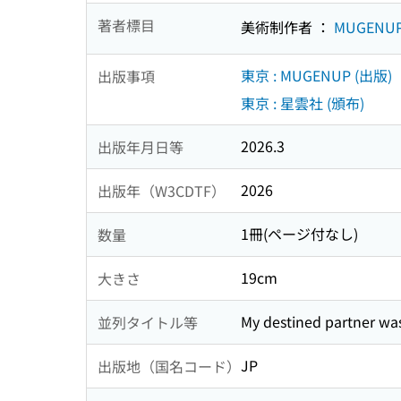
著者標目
美術制作者 ：
MUGENU
東京 : MUGENUP (出版)
出版事項
東京 : 星雲社 (頒布)
2026.3
出版年月日等
2026
出版年（W3CDTF）
1冊(ページ付なし)
数量
19cm
大きさ
My destined partner wa
並列タイトル等
JP
出版地（国名コード）