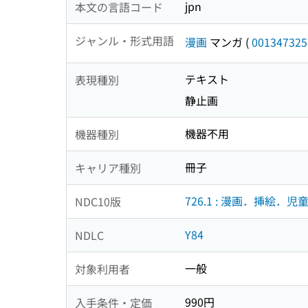
jpn
本文の言語コード
ジャンル・形式用語
漫画
マンガ
(
001347325
テキスト
表現種別
静止画
機器不用
機器種別
冊子
キャリア種別
726.1 : 漫画．挿絵．児
NDC10版
Y84
NDLC
一般
対象利用者
990円
入手条件・定価