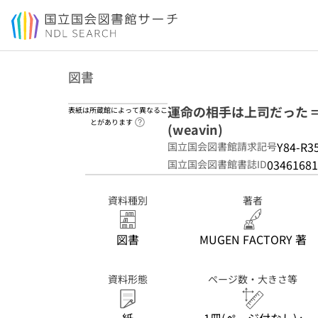
本文へ移動
図書
運命の相手は上司だった = My de
表紙は所蔵館によって異なるこ
ヘルプページへのリンク
とがあります
(weavin)
Y84-R3
国立国会図書館請求記号
03461681
国立国会図書館書誌ID
資料種別
著者
図書
MUGEN FACTORY 著
資料形態
ページ数・大きさ等