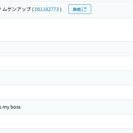
P
ムゲンアップ
(
001182773
)
典拠
s my boss