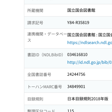
国立国会図書館
所蔵機関
Y84-R35819
請求記号
連携機関・データベー
国立国会図書館 : 国立
ス
https://ndlsearch.ndl.go
034616810
書誌ID（NDLBibID）
http://id.ndl.go.jp/bib
24244756
全国書誌番号
34849901
トーハンMARC番号
日本目録規則2018年版
目録規則
115
整理区分コード