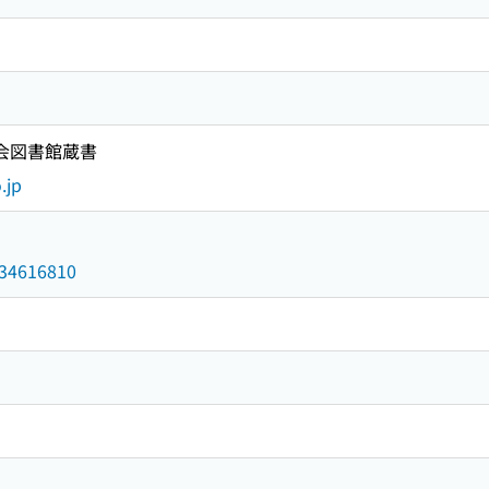
国会図書館蔵書
.jp
/034616810