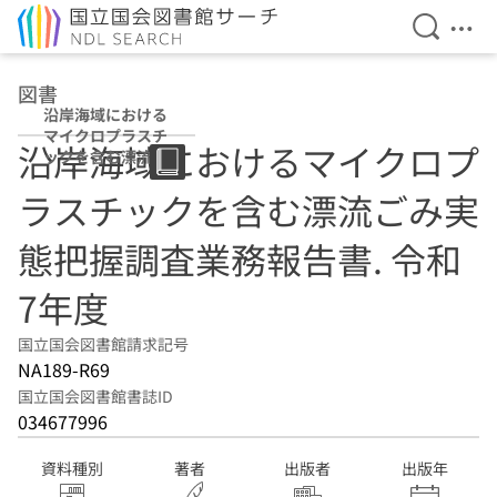
検索を開
メニ
本文へ移動
図書
沿岸海域における
マイクロプラスチ
沿岸海域におけるマイクロプ
ックを含む漂流ご
み実態把握調査業
ラスチックを含む漂流ごみ実
務報告書 令和7年
度
態把握調査業務報告書. 令和
7年度
国立国会図書館請求記号
NA189-R69
国立国会図書館書誌ID
034677996
資料種別
著者
出版者
出版年