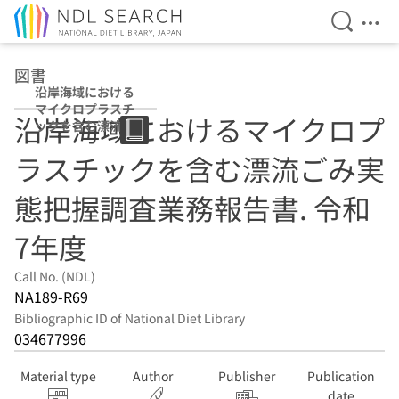
Open Se
Ope
Jump to main content
図書
沿岸海域における
マイクロプラスチ
沿岸海域におけるマイクロプ
ックを含む漂流ご
み実態把握調査業
ラスチックを含む漂流ごみ実
務報告書 令和7年
度
態把握調査業務報告書. 令和
7年度
Call No. (NDL)
NA189-R69
Bibliographic ID of National Diet Library
034677996
Material type
Author
Publisher
Publication
date