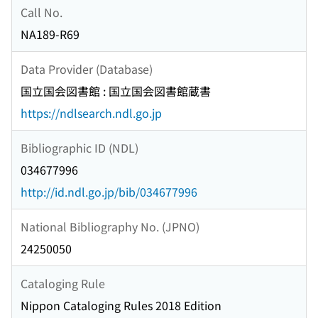
Call No.
NA189-R69
Data Provider (Database)
国立国会図書館 : 国立国会図書館蔵書
https://ndlsearch.ndl.go.jp
Bibliographic ID (NDL)
034677996
http://id.ndl.go.jp/bib/034677996
National Bibliography No. (JPNO)
24250050
Cataloging Rule
Nippon Cataloging Rules 2018 Edition