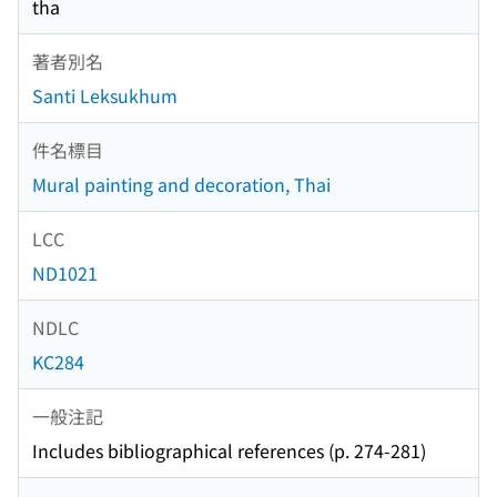
tha
著者別名
Santi Leksukhum
件名標目
Mural painting and decoration, Thai
LCC
ND1021
NDLC
KC284
一般注記
Includes bibliographical references (p. 274-281)