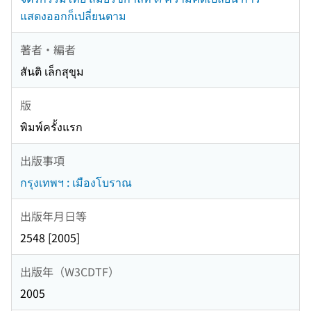
แสดงออกก็เปลี่ยนตาม
著者・編者
สันติ เล็กสุขุม
版
พิมพ์ครั้งแรก
出版事項
กรุงเทพฯ : เมืองโบราณ
出版年月日等
2548 [2005]
出版年（W3CDTF）
2005