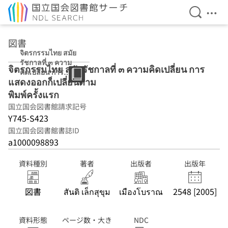
検索を開
メニ
本文へ移動
図書
จิตรกรรมไทย สมัย
รัชกาลที่ ๓ ความ
จิตรกรรมไทย สมัยรัชกาลที่ ๓ ความคิดเปลี่ยน การ
คิดเปลี่ยน การ
แสดงออกก็เปลี่ยนตาม
แสดงออกก็เปลี่ยน
ตาม พิมพ์ครั้งแรก
พิมพ์ครั้งแรก
国立国会図書館請求記号
Y745-S423
国立国会図書館書誌ID
a1000098893
資料種別
著者
出版者
出版年
図書
สันติ เล็กสุขุม
เมืองโบราณ
2548 [2005]
資料形態
ページ数・大き
NDC