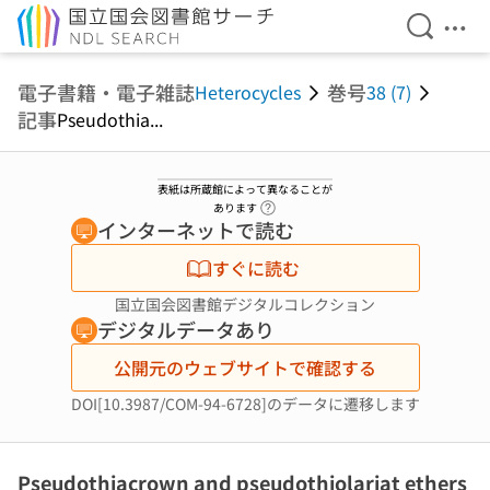
検索を開
メニ
本文へ移動
電子書籍・電子雑誌
巻号
Heterocycles
38 (7)
記事
Pseudothia...
表紙は所蔵館によって異なることが
ヘルプページへのリンク
あります
インターネットで読む
すぐに読む
国立国会図書館デジタルコレクション
デジタルデータあり
公開元のウェブサイトで確認する
DOI[10.3987/COM-94-6728]のデータに遷移します
Pseudothiacrown and pseudothiolariat ethers