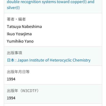
double recognition systems toward copper(I) and
silver(I)
著者・編者
Tatsuya Nabeshima
Ikuo Yosejima
Yumihiko Yano
出版事項
日本 : Japan Institute of Heterocyclic Chemistry
出版年月日等
1994
出版年（W3CDTF）
1994