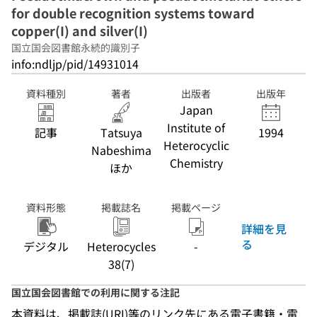
for double recognition systems toward
copper(I) and silver(I)
国立国会図書館永続的識別子
info:ndljp/pid/14931014
資料種別
著者
出版者
出版年
Japan
Institute of
記事
Tatsuya
1994
Heterocyclic
Nabeshima
Chemistry
ほか
資料形態
掲載誌名
掲載ページ
詳細を見
る
デジタル
Heterocycles
-
38(7)
国立国会図書館での利用に関する注記
本資料は、掲載誌(URI)等のリンク先にある電子書籍・電