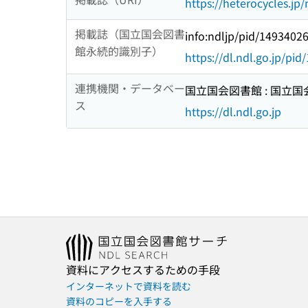
https://heterocycles.jp/
掲載誌（国立国会図書
info:ndljp/pid/1493402
館永続的識別子）
https://dl.ndl.go.jp/pi
連携機関・データベー
国立国会図書館 : 国立
ス
https://dl.ndl.go.jp
資料にアクセスするための手段
インターネットで資料を読む
資料のコピーを入手する