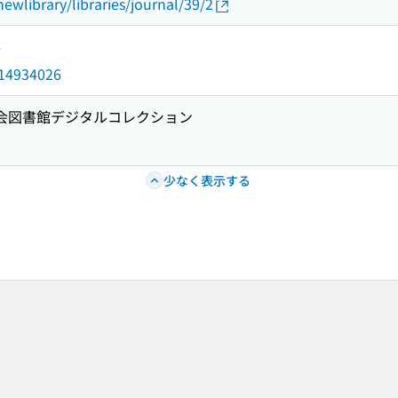
newlibrary/libraries/journal/39/2
6
d/14934026
国会図書館デジタルコレクション
少なく表示する