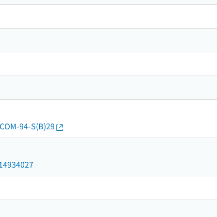
7/COM-94-S(B)29
7
d/14934027